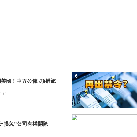
6
制美國！中方公佈5項措施
1+1
7
班“摸魚”公司有權開除
？