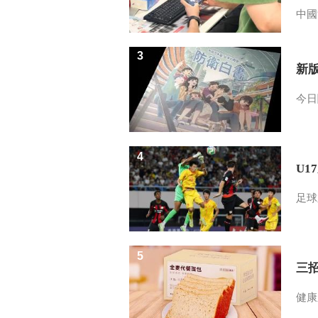
中國
3
新
今日
4
U1
足球
5
三
健康