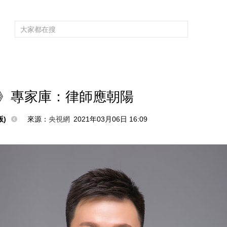
頻道大全
欄目大全
片庫
4K專區
聽
育
電影
國防軍事
電視劇
紀錄
科教
戲曲
社會與法
少
》專家庫：律師應朝陽
)
來源：
央視網
2021年03月06日 16:09