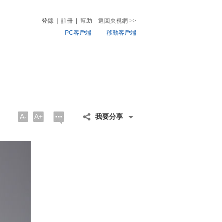
登錄
|
註冊
|
幫助
返回央視網
>>
PC客戶端
移動客戶端
音
熱榜
微視頻
兒
音樂
體育賽事
農業農村
A-
A+
我要分享