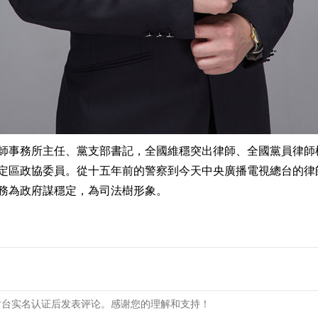
師事務所主任、黨支部書記，全國維穩突出律師、全國黨員律師
定區政協委員。從十五年前的警察到今天中央廣播電視總台的律
務為政府謀穩定，為司法樹形象。