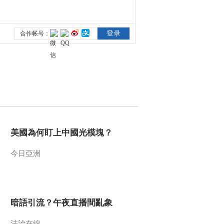
美國為何盯上中國光模塊？
今日亞洲
暗語引流？午夜直播間亂象
法治在線