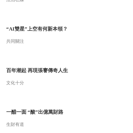
“AI雙星”上空有何新本領？
共同關注
百年潮起 再現張謇傳奇人生
文化十分
一醋一面 “酸”出億萬財路
生財有道