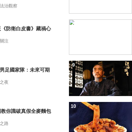
法治觀察
8
版《防衛白皮書》藏禍心
關注
9
7男足國家隊：未來可期
之夜
10
招教你識破真假全麥麵包
之路