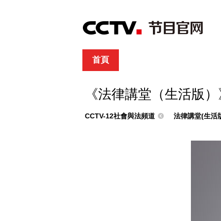
首頁
直播
節目單
綜合
新聞
財經
綜藝
中文國際
體
《法律講堂（生活版）
CCTV-12社會與法頻道
法律講堂(生活版