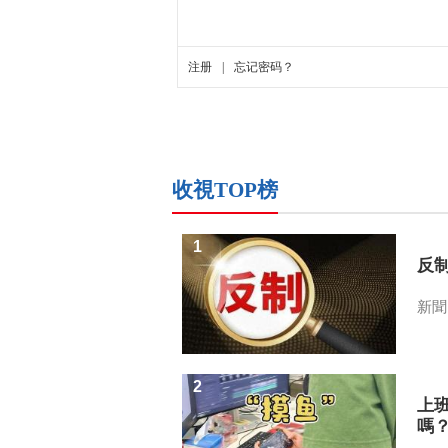
收視TOP榜
1
反
新聞
2
上
嗎