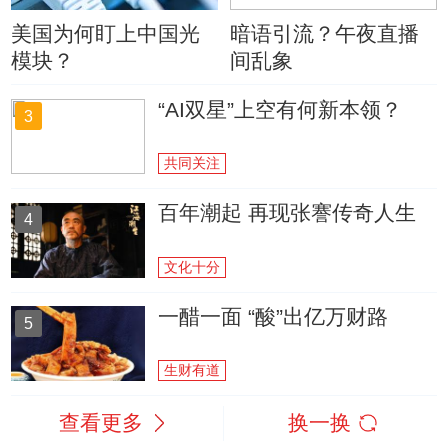
美国为何盯上中国光
暗语引流？午夜直播
模块？
间乱象
“AI双星”上空有何新本领？
3
共同关注
百年潮起 再现张謇传奇人生
4
文化十分
一醋一面 “酸”出亿万财路
5
生财有道
查看更多
换一换