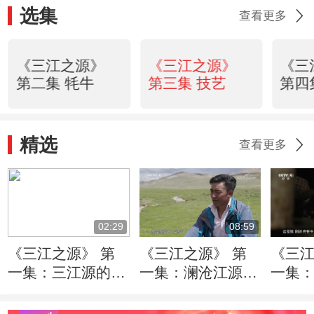
选集
查看更多
《三江之源》
《三江之源》
《三
第二集 牦牛
第三集 技艺
第四
精选
查看更多
02:29
08:59
《三江之源》 第
《三江之源》 第
《三江
一集：三江源的冰
一集：澜沧江源头
一集
川融水在长江、黄
小学教师悉心教学
康巴
河、澜沧江的总水