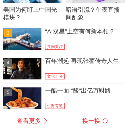
美国为何盯上中国光
暗语引流？午夜直播
模块？
间乱象
“AI双星”上空有何新本领？
3
共同关注
百年潮起 再现张謇传奇人生
4
文化十分
一醋一面 “酸”出亿万财路
5
生财有道
查看更多
换一换