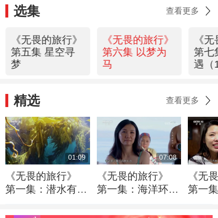
选集
查看更多
《无畏的旅行》
《无畏的旅行》
《无
第五集 星空寻
第六集 以梦为
第七
梦
马
遇（
精选
查看更多
01:09
07:08
《无畏的旅行》
《无畏的旅行》
《无
第一集：潜水有多
第一集：海洋环境
第一
危险？不考虑这些
保护志愿者冒着巨
危险潜
因素会有生命危险
大风险寻找鲸鲨
于拍