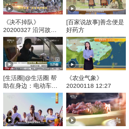
《决不掉队》
[百家说故事]善念便是
20200327 沿河故事·
好药方
石旮旯的变迁
[生活圈]@生活圈 帮
《农业气象》
助在身边：电动车未
20200118 12:27
锁 三岁男童误驾驶险
酿大祸