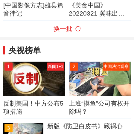
[中国影像方志]雄县篇
《美食中国》
音律记
20220321 冀味出保
定（1）
换一批
央视榜单
1
2
新闻1+1
中国法治观察
反制美国！中方公布5
上班“摸鱼”公司有权开
项措施
除吗？
新版《防卫白皮书》藏祸心
3