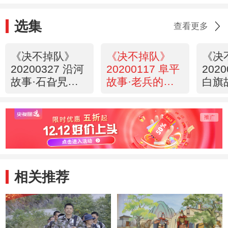
选集
查看更多
《决不掉队》
《决不掉队》
《决
20200327 沿河
20200117 阜平
202
故事·石旮旯的
故事·老兵的军
白旗
变迁
礼
深处
相关推荐