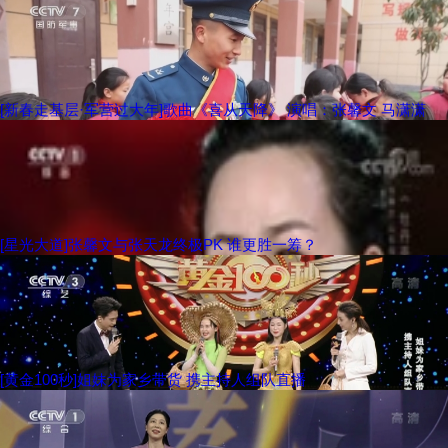
[新春走基层·军营过大年]歌曲《喜从天降》 演唱：张馨文 马潇潇
[星光大道]张馨文与张天龙终极PK 谁更胜一筹？
[黄金100秒]姐妹为家乡带货 携主持人组队直播