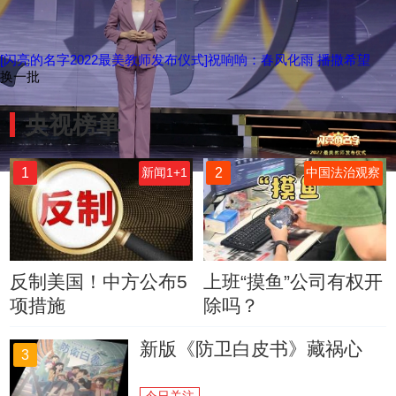
[闪亮的名字2022最美教师发布仪式]祝响响：春风化雨 播撒希望
换一批
央视榜单
1
2
新闻1+1
中国法治观察
反制美国！中方公布5
上班“摸鱼”公司有权开
项措施
除吗？
新版《防卫白皮书》藏祸心
3