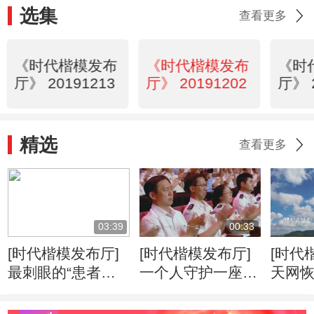
选集
查看更多
《时代楷模发布
《时代楷模发布
《时
厅》 20191213
厅》 20191202
厅》 
精选
查看更多
03:39
00:33
[时代楷模发布厅]
[时代楷模发布厅]
[时代
最刺眼的“患者拒
一个人守护一座
天网
绝”
城，一座城送别这
漏
个人