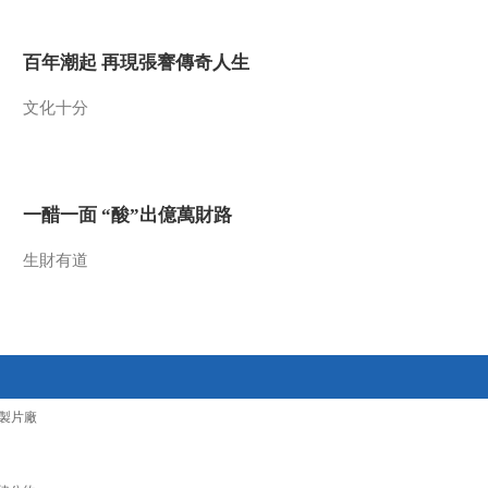
2019-12-28 21:42:38
百年潮起 再現張謇傳奇人生
《中国经济大讲堂》
20191215 如何跨越科技
文化十分
成果转化的“死亡之谷”?
2019-12-16 02:01:03
《中国经济大讲堂》
20191207 科技兴农：如
一醋一面 “酸”出億萬財路
何让黄土高原变成“绿水
青山”？
生財有道
2019-12-08 02:25:16
《中国经济大讲堂》
20191130 信息技术如
何“翻转”课堂？
2019-12-02 21:17:26
製片廠
《中国经济大讲堂》
20191121 如何让化工
更“美丽”？