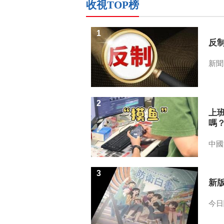
收視TOP榜
1
反
新聞
2
上
嗎
中國
3
新
今日