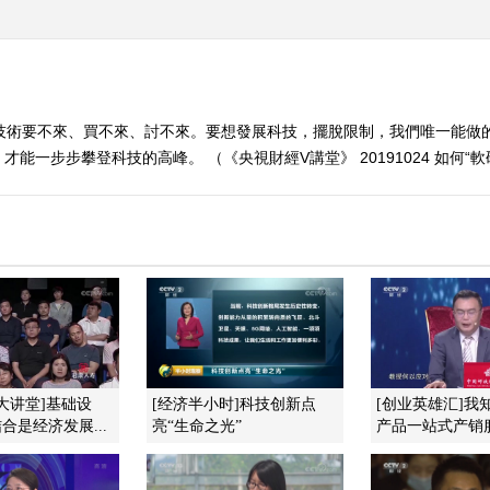
心技術要不來、買不來、討不來。要想發展科技，擺脫限制，我們唯一能做
一步步攀登科技的高峰。 （《央視財經V講堂》 20191024 如何“軟
大讲堂]基础设
[经济半小时]科技创新点
[创业英雄汇]我
合是经济发展...
亮“生命之光”
产品一站式产销