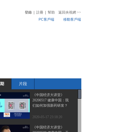
登錄
|
註冊
|
幫助
返回央視網
>>
PC客戶端
移動客戶端
音
熱榜
微視頻
兒
音樂
體育賽事
農業農村
期
片段
《中国经济大讲堂》
20200517 健康中国：我
们如何加强新药研发？
2020-05-17 23:18:20
《中国经济大讲堂》