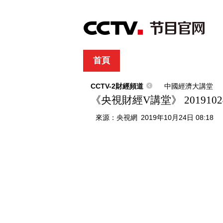
首頁
直播
節目單
綜合
新聞
財經
綜藝
中文國際
體
CCTV-2財經頻道
中國經濟大講堂
《央視財經V講堂》 201910
來源：
央視網
2019年10月24日 08:18