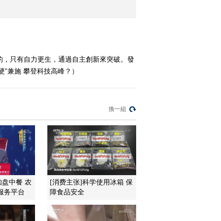
老人的晚年生活？
2020-04-12 23:49:19
《中国经济大讲堂》
20200405 我们为什么要
的，只有自力更生，通過自主創新來突破。發
探索人脑的奥秘？
硬”兼施 攀登科技高峰？）
2020-04-06 00:31:31
《中国经济大讲堂》
20200329 奋斗在科技前
換一組
沿（下）
2020-03-29 22:51:43
《中国经济大讲堂》
20200322 奋斗在科技前
沿（上）
知盘中餐 农
[消费主张]科学使用冰箱 保
2020-03-23 00:55:54
服务平台
障食品安全
《中国经济大讲堂》
20200315 中医药如何守