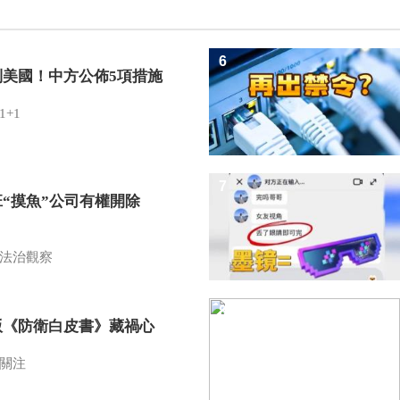
6
制美國！中方公佈5項措施
1+1
7
班“摸魚”公司有權開除
？
法治觀察
8
版《防衛白皮書》藏禍心
關注