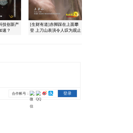
正创新，走向世界？
2020-03-15 23:40:07
《中国经济大讲堂》
 科技创新产
[生财有道]赤脚踩在上面攀
20200307 新突破 新起点
加速？
登 上刀山表演令人叹为观止
未来如何迈向高收入阶
段？
2020-03-13 18:52:11
《中国经济大讲堂》
20200222 如何给创新一
个机会？
2020-03-06 16:52:22
《中国经济大讲堂》
20200229 锂电池如何驱
动“电动中国”？
2020-02-29 22:52:32
《中国经济大讲堂》
20200215 建设交通强国
重点要做好哪些事？