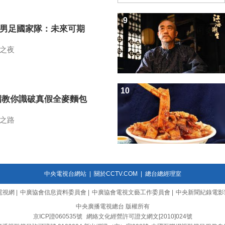
9
7男足國家隊：未來可期
之夜
10
招教你識破真假全麥麵包
之路
中央電視台網站
|
關於CCTV.COM
|
總台總經理室
電視網
|
中廣協會信息資料委員會
|
中廣協會電視文藝工作委員會
|
中央新聞紀錄電影
中央廣播電視總台 版權所有
京ICP證060535號
網絡文化經營許可證文網文[2010]024號