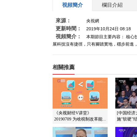
視頻簡介
欄目介紹
來源：
央視網
更新時間：
2019年10月24日 08:18
視頻簡介：
本期節目主要內容： 核
展科技沒有捷徑，只有腳踏實地，穩步前進，才能
相關推薦
《央视财经V讲堂》
[中国经济
20190709 为啥税制改革能...
施“软硬”结