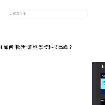
頻道大全
欄目大全
片庫
4K專區
聽
育
電影
國防軍事
電視劇
紀錄
科教
戲曲
社會與法
少
24 如何“軟硬”兼施 攀登科技高峰？
往