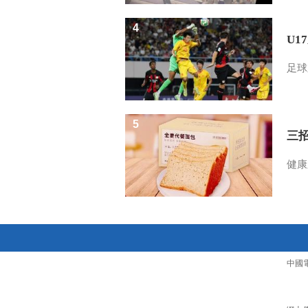
4
U1
足球
5
三
健康
中國