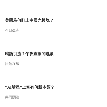
2020-02-16 00:44:58
《中国经济大讲堂》
美國為何盯上中國光模塊？
20200208 奋斗在科技前
沿（下）
今日亞洲
2020-02-08 23:25:31
《中国经济大讲堂》
20200111 管理教育如何
解决好中国企业的痛点？
暗語引流？午夜直播間亂象
2020-01-12 00:20:17
法治在線
《中国经济大讲堂》
20200104 科技创新如何
助力健康中国建设？
“AI雙星”上空有何新本領？
2020-01-05 00:28:29
《中国经济大讲堂》
共同關注
20191228 破解能源危机
的金钥匙是什么？