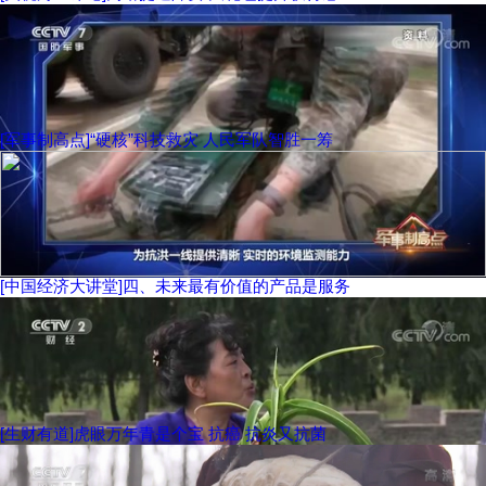
[军事制高点]“硬核”科技救灾 人民军队智胜一筹
[中国经济大讲堂]四、未来最有价值的产品是服务
[生财有道]虎眼万年青是个宝 抗癌 抗炎又抗菌