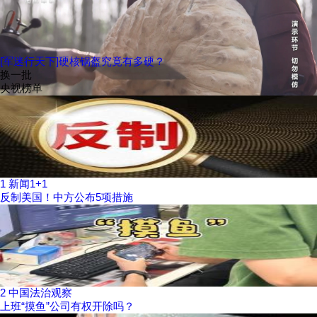
[军迷行天下]硬核锅盔究竟有多硬？
换一批
央视榜单
1
新闻1+1
反制美国！中方公布5项措施
2
中国法治观察
上班“摸鱼”公司有权开除吗？