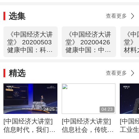
选集
查看更多
《中国经济大讲
《中国经济大讲
《中
堂》 20200503
堂》 20200426
堂》 
健康中国：科技
健康中国：中医
材料
创新如何提供助
药如何守正创
如何
力？
新，走向世界？
钢”？
精选
查看更多
24:25
04:23
[中国经济大讲堂]
[中国经济大讲堂]
[中国
信息时代，我们如
信息社会，传统教
工业
何上课？
育陷入重重困局
的“美