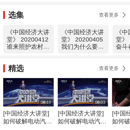
选集
查看更多
《中国经济大讲
《中国经济大讲
《中
堂》 20200412
堂》 20200405
堂》 
谁来照护农村老
我们为什么要探
奋斗
人的晚年生活？
索人脑的奥秘？
（下
精选
查看更多
06:10
06:33
[中国经济大讲堂]
[中国经济大讲堂]
[中国
如何破解电动汽车
如何破解电动汽车
如何
的成本焦虑？
里程焦虑？
安全