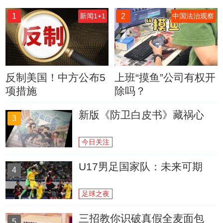
1
2
新闻1+1
中国法治观察
反制美国！中方公布5
上班“摸鱼”公司有权开
项措施
除吗？
新版《防卫白皮书》藏祸心
3
今日关注
U17男足国家队：未来可期
4
足球之夜
三招教你识破真假全麦面包
5