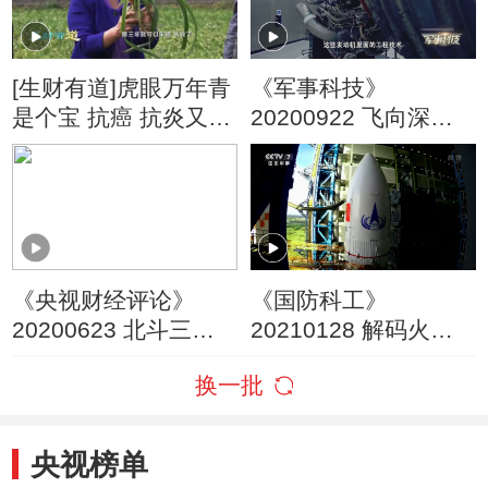
[生财有道]虎眼万年青
《军事科技》
是个宝 抗癌 抗炎又抗
20200922 飞向深空
菌
——火箭
《央视财经评论》
《国防科工》
20200623 北斗三号
20210128 解码火箭
收官发射 万亿市场大
心脏
换一批
门将启？
央视榜单