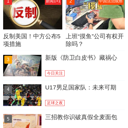
1
2
新闻1+1
中国法治观察
反制美国！中方公布5
上班“摸鱼”公司有权开
项措施
除吗？
新版《防卫白皮书》藏祸心
3
今日关注
U17男足国家队：未来可期
4
足球之夜
三招教你识破真假全麦面包
5