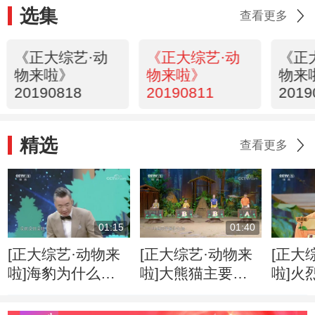
选集
查看更多
《正大综艺·动
《正大综艺·动
《正
物来啦》
物来啦》
物来
20190818
20190811
2019
精选
查看更多
01:15
01:40
[正大综艺·动物来
[正大综艺·动物来
[正大
啦]海豹为什么拍
啦]大熊猫主要靠
啦]火
肚皮
什么发现目标
跳“踢