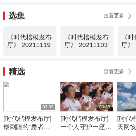
选集
查看更多
《时代楷模发布
《时代楷模发布
《时
厅》 20211119
厅》 20211103
厅》 
精选
查看更多
03:39
00:33
[时代楷模发布厅]
[时代楷模发布厅]
[时代
最刺眼的“患者拒
一个人守护一座
天网
绝”
城，一座城送别这
漏