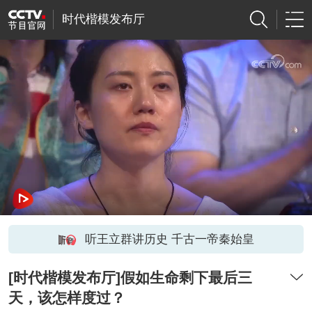
时代楷模发布厅
听王立群讲历史 千古一帝秦始皇
[时代楷模发布厅]假如生命剩下最后三
天，该怎样度过？