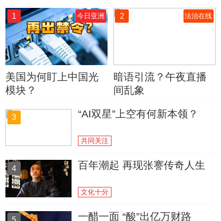
1
2
今日亚洲
法治在线
美国为何盯上中国光
暗语引流？午夜直播
模块？
间乱象
“AI双星”上空有何新本领？
3
共同关注
百年潮起 再现张謇传奇人生
4
文化十分
一醋一面 “酸”出亿万财路
5