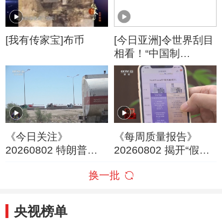
[我有传家宝]布币
[今日亚洲]令世界刮目
相看！“中国制
造”变“酷”了
《今日关注》
《每周质量报告》
20260802 特朗普叫
20260802 揭开“假洋
停“最大规模”打击 伊
牌”的真面目
换一批
朗称摧毁美军F-35战
机
央视榜单