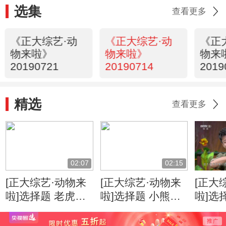
选集
查看更多
《正大综艺·动
《正大综艺·动
《正
物来啦》
物来啦》
物来
20190721
20190714
2019
精选
查看更多
02:07
02:15
[正大综艺·动物来
[正大综艺·动物来
[正大
啦]选择题 老虎喜
啦]选择题 小熊猫
啦]选
欢水并且是游泳高
张开双臂是为了什
泄时
手？
么？
因是