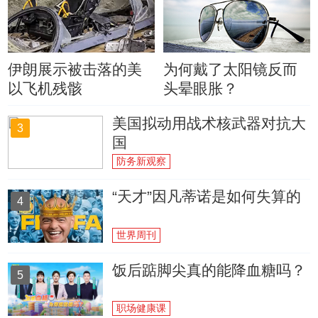
伊朗展示被击落的美
为何戴了太阳镜反而
以飞机残骸
头晕眼胀？
美国拟动用战术核武器对抗大
3
国
防务新观察
“天才”因凡蒂诺是如何失算的
4
世界周刊
饭后踮脚尖真的能降血糖吗？
5
职场健康课