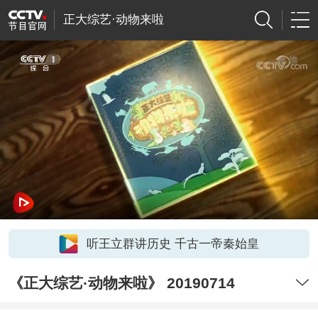
正大综艺·动物来啦
听王立群讲历史 千古一帝秦始皇
《正大综艺·动物来啦》 20190714