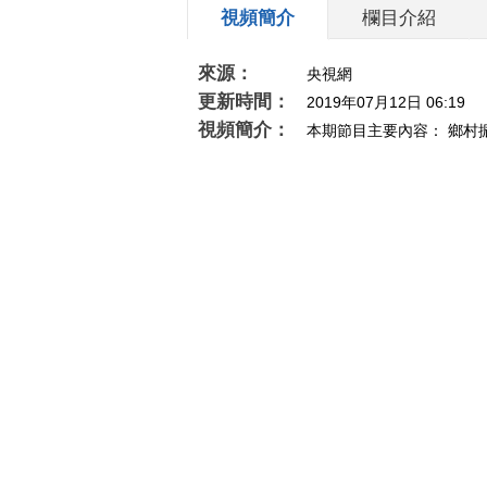
視頻簡介
欄目介紹
來源：
央視網
更新時間：
2019年07月12日 06:19
視頻簡介：
本期節目主要內容： 鄉
工作，解決好每一個問題，相信在不久的將來，
相關推薦
《央视财经V讲堂》
[经济半小
20190604 谁来帮农民兄弟们
农村宅基
大干一场？
兴