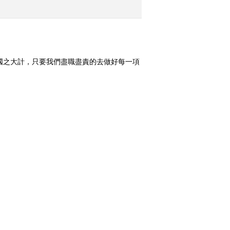
的金钥匙是什么？
2019-12-28 21:42:38
《中国经济大讲堂》
20191215 如何跨越科技
國之大計，只要我們盡職盡責的去做好每一項
成果转化的“死亡之谷”?
 鄉村振興如何解決好人 錢 地的問題？）
2019-12-16 02:01:03
《中国经济大讲堂》
20191207 科技兴农：如
換一組
何让黄土高原变成“绿水
青山”？
2019-12-08 02:25:16
《中国经济大讲堂》
20191130 信息技术如
何“翻转”课堂？
20203 家
[市场分析室]数说市场：沪
2019-12-02 21:17:26
村振兴中国
指艰守3100点 成交量萎缩
《中国经济大讲堂》
20191121 如何让化工