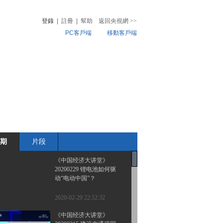
登錄
|
註冊
|
幫助
返回央視網
>>
PC客戶端
移動客戶端
音
熱榜
微視頻
兒
音樂
體育賽事
農業農村
期
片段
《中国经济大讲堂》
20200229 锂电池如何驱
动“电动中国”？
2020-02-29 22:52:32
《中国经济大讲堂》