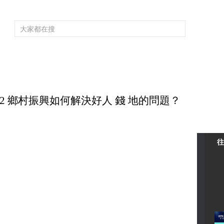
頻道大全
欄目大全
片庫
4K專區
聽
育
電影
國防軍事
電視劇
紀錄
科教
戲曲
社會與法
少
712 鄉村振興如何解決好人 錢 地的問題？
往