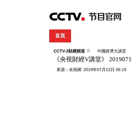
首頁
直播
節目單
綜合
新聞
財經
綜藝
中文國際
體
CCTV-2財經頻道
中國經濟大講堂
《央視財經V講堂》 20190
來源：
央視網
2019年07月12日 06:19