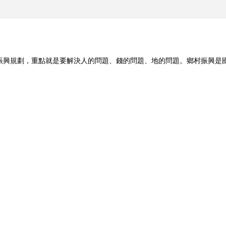
村振興規劃，重點就是要解決人的問題、錢的問題、地的問題。鄉村振興是
中國的鄉村一定是一道絢麗的美景。 （《央視財經V講堂》 20190712
时]半小时观察 以
[生财有道]打造销售网点 黄
《消费主张》 202
地改革推动乡村振
桃产业助力乡村振兴
乡的年味儿：乡
年（上）