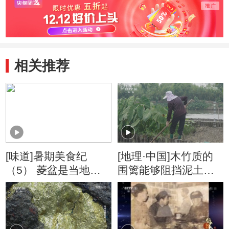
相关推荐
[味道]暑期美食纪
[地理·中国]木竹质的
（5） 菱盆是当地人
围篱能够阻挡泥土流
采摘菱角的唯一工具
失