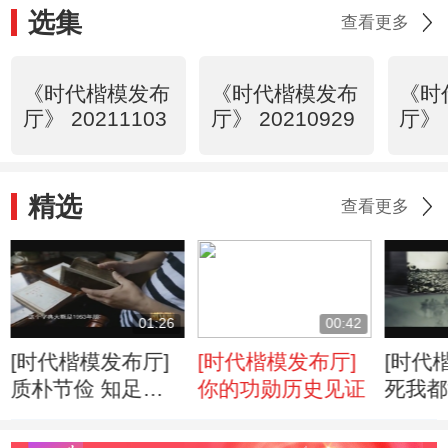
选集
查看更多
《时代楷模发布
《时代楷模发布
《时
厅》 20211103
厅》 20210929
厅》 
精选
查看更多
01:26
00:42
[时代楷模发布厅]
[时代楷模发布厅]
[时代
质朴节俭 知足常
你的功勋历史见证
死我都
乐
怕苦？