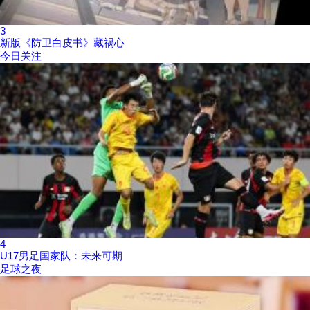
3
新版《防卫白皮书》藏祸心
今日关注
4
U17男足国家队：未来可期
足球之夜