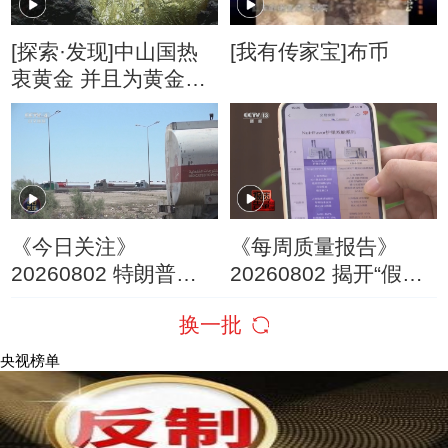
[探索·发现]中山国热
[我有传家宝]布币
衷黄金 并且为黄金赋
予神的属性
《今日关注》
《每周质量报告》
20260802 特朗普叫
20260802 揭开“假洋
停“最大规模”打击 伊
牌”的真面目
换一批
朗称摧毁美军F-35战
机
央视榜单