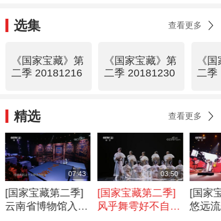
选集
查看更多
《国家宝藏》第
《国家宝藏》第
《国
二季 20181216
二季 20181230
二季 
精选
查看更多
07:43
03:50
[国家宝藏第二季]
[国家宝藏第二季]
[国家
云南省博物馆入选
风乎舞雩好不自
悠远流
文物：聂耳小提琴
在！北京舞蹈学院
国乐合