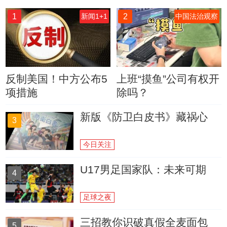
1
2
新闻1+1
中国法治观察
反制美国！中方公布5
上班“摸鱼”公司有权开
项措施
除吗？
新版《防卫白皮书》藏祸心
3
今日关注
U17男足国家队：未来可期
4
足球之夜
三招教你识破真假全麦面包
5