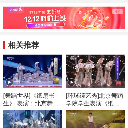
演绎古典舞《纸扇
《九州
书生》
相关推荐
[舞蹈世界]《纸扇书
[环球综艺秀]北京舞蹈
生》 表演：北京舞蹈
学院学生表演《纸扇
学院中国古典舞系15
书生》
级表演班