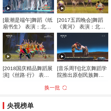
[最潮是端午]舞蹈《纸
[2017五四晚会]舞蹈
扇书生》 表演：北京
《黄河》 表演：北京
舞蹈学院
舞蹈学院
[2018国庆精品舞蹈展
[音乐周刊]北京舞蹈学
演]《丝路·行》 表
院推出原创民族舞剧
演：北京舞蹈学院附
《唱支山歌给党听》
换一批
属中等舞蹈学校
央视榜单