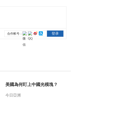
[国家宝藏第二季]刘昊
然、肖央守护国宝 传
承匠心
00:01:46
[国家宝藏第二季]宋金
项饰 国宝守护人：岳
云鹏
00:29:14
[国家宝藏第二季]水下
考古大佬云集 未来可
期
00:05:53
[国家宝藏]样式雷建筑
烫样 国宝守护人：王
菲
00:31:24
[国家宝藏第二季]孙键
美國為何盯上中國光模塊？
老师现场还原南海一
号打捞过程 小岳岳大
今日亞洲
00:03:29
呼“我不捞了”！
[国家宝藏第二季]小岳
岳看到金首饰两眼放
光，放言“这些都符合