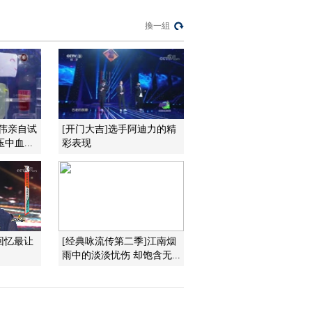
[国家宝藏]王菲解读
《样式雷建筑烫样·前
換一組
世传奇》 探索遗物中
00:07:47
的万园之园
[国家宝藏第二季]以旧
修旧 韩江家庙与金漆
木雕大神龛千丝万缕
00:04:41
的联系
[国家宝藏第二季]金漆
木雕大神龛 国宝守护
利伟亲自试
[开门大吉]选手阿迪力的精
人：刘昊然、肖央
中血...
彩表现
00:32:33
[国家宝藏第二季]林玉
裳——潮风起处是潮
州
00:00:48
[国家宝藏第二季]金漆
木雕大神龛凝聚着潮
回忆最让
[经典咏流传第二季]江南烟
州人的民族大义和文
00:01:16
雨中的淡淡忧伤 却饱含无...
化习俗
[国家宝藏第二季]刘昊
然、肖央上演动人“兄
弟情义” 拼死保护家族
00:13:13
神龛