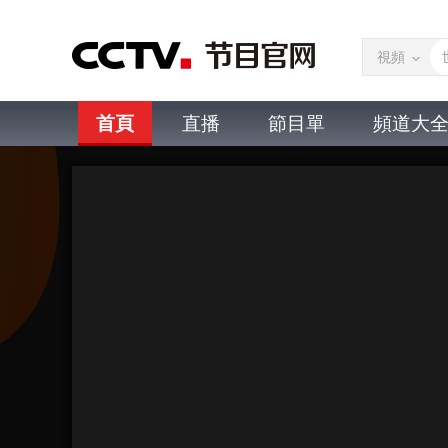
視頻
首頁
直播
節目單
頻道大