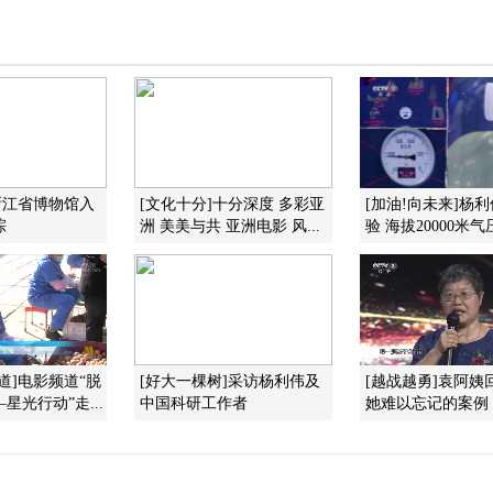
浙江省博物馆入
[文化十分]十分深度 多彩亚
[加油!向未来]杨
琮
洲 美美与共 亚洲电影 风...
验 海拔20000米气压
道]电影频道“脱
[好大一棵树]采访杨利伟及
[越战越勇]袁阿姨
星光行动”走...
中国科研工作者
她难以忘记的案例