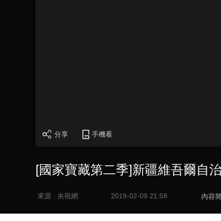
分享
手機看
[國家寶藏第二季]新疆維吾爾自
來源 : 央視網
2019-02-09 21:58
內容