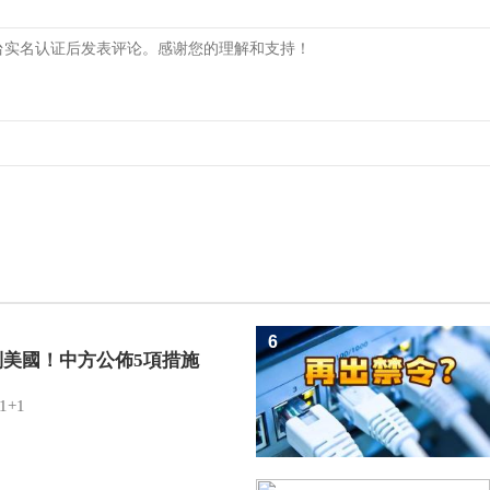
6
制美國！中方公佈5項措施
1+1