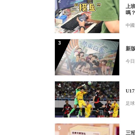
2
上
嗎
中國
3
新
今日
4
U1
足球
5
三