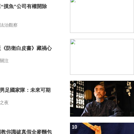
7
班“摸魚”公司有權開除
？
法治觀察
8
版《防衛白皮書》藏禍心
關注
9
7男足國家隊：未來可期
之夜
10
招教你識破真假全麥麵包