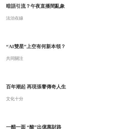
00:00:47
自己的气质”！
暗語引流？午夜直播間亂象
[国家宝藏]金瓯永固杯
国宝守护人：黎明
法治在線
00:28:29
[国家宝藏第二季]孙键
——唤醒沉睡的水下
记忆
00:01:20
“AI雙星”上空有何新本領？
[国家宝藏第二季]张国
共同關注
立和岳云鹏表演相
声“掉链子”？
00:01:19
[国家宝藏]王其亨的执
着成就了“中国清代样
百年潮起 再現張謇傳奇人生
式雷建筑图档”
00:02:06
[国家宝藏第二季]铸造
文化十分
太精美严重外流 宋代
出现钱荒问题
00:01:21
[国家宝藏第二季]岳云
鹏化身“于秀才” 穿越
一醋一面 “酸”出億萬財路