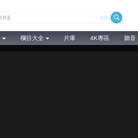
熱榜
全
欄目大全
片庫
4K專區
聽音