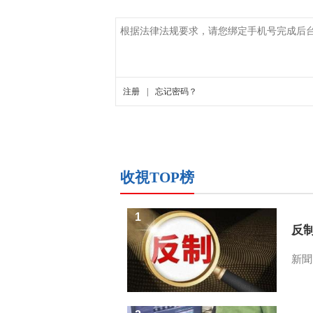
收視TOP榜
1
反
新聞