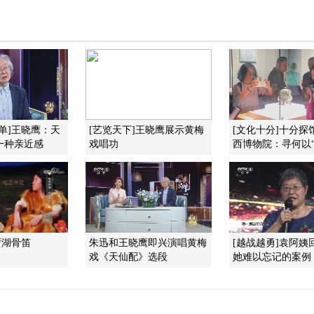
单]王晓鹰：天
[艺览天下]王晓鹰展示黄梅
[文化十分]十分探
一种亲近感
戏唱功
西博物院：寻何以“晋
贾湖骨笛
朱迅和王晓鹰即兴演唱黄梅
[越战越勇]袁阿姨
戏《天仙配》选段
她难以忘记的案例