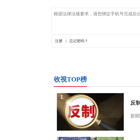
收視TOP榜
1
反
新聞