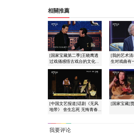
相關推薦
[国家宝藏第二季]王晓鹰透
[我的艺术清
过戏俑感悟古戏台的文化...
生对戏曲有
[中国文艺报道]话剧《无风
[国家宝藏]
地带》 舍生忘死 无悔青春...