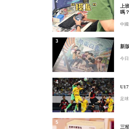
2
上
嗎
中國
3
新
今日
4
U1
足球
5
三