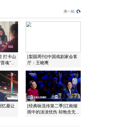
[国家宝藏]王菲解读
《样式雷建筑烫样·前
換一組
世传奇》 探索遗物中
00:07:47
的万园之园
[国家宝藏第二季]以旧
修旧 韩江家庙与金漆
木雕大神龛千丝万缕
00:04:41
的联系
[国家宝藏第二季]金漆
木雕大神龛 国宝守护
馆 打卡山
[梨园周刊]中国戏剧家会客
人：刘昊然、肖央
魂”...
厅：王晓鹰
00:32:33
[国家宝藏第二季]林玉
裳——潮风起处是潮
州
00:00:48
[国家宝藏第二季]金漆
木雕大神龛凝聚着潮
回忆最让
[经典咏流传第二季]江南烟
州人的民族大义和文
00:01:16
雨中的淡淡忧伤 却饱含无...
化习俗
[国家宝藏第二季]刘昊
然、肖央上演动人“兄
弟情义” 拼死保护家族
00:13:13
神龛