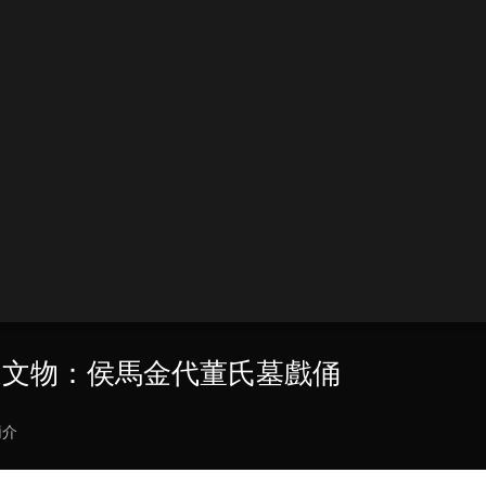
選文物：侯馬金代董氏墓戲俑
簡介