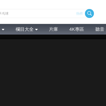
熱榜
全
欄目大全
片庫
4K專區
聽音