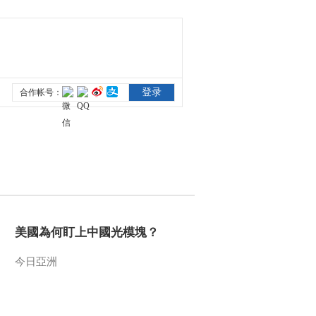
[国家宝藏第二季]刘昊
然、肖央守护国宝 传
承匠心
00:01:46
[国家宝藏第二季]宋金
项饰 国宝守护人：岳
云鹏
00:29:14
[国家宝藏第二季]水下
考古大佬云集 未来可
期
00:05:53
[国家宝藏]样式雷建筑
烫样 国宝守护人：王
菲
00:31:24
[国家宝藏第二季]孙键
美國為何盯上中國光模塊？
老师现场还原南海一
号打捞过程 小岳岳大
今日亞洲
00:03:29
呼“我不捞了”！
[国家宝藏第二季]小岳
岳看到金首饰两眼放
光，放言“这些都符合