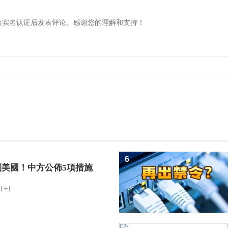
6
制美國！中方公佈5項措施
1+1