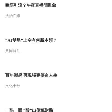
00:00:47
自己的气质”！
暗語引流？午夜直播間亂象
[国家宝藏]金瓯永固杯
国宝守护人：黎明
法治在線
00:28:29
[国家宝藏第二季]孙键
——唤醒沉睡的水下
记忆
00:01:20
“AI雙星”上空有何新本領？
[国家宝藏第二季]张国
共同關注
立和岳云鹏表演相
声“掉链子”？
00:01:19
[国家宝藏]王其亨的执
着成就了“中国清代样
百年潮起 再現張謇傳奇人生
式雷建筑图档”
00:02:06
[国家宝藏第二季]铸造
文化十分
太精美严重外流 宋代
出现钱荒问题
00:01:21
[国家宝藏第二季]岳云
鹏化身“于秀才” 穿越
一醋一面 “酸”出億萬財路