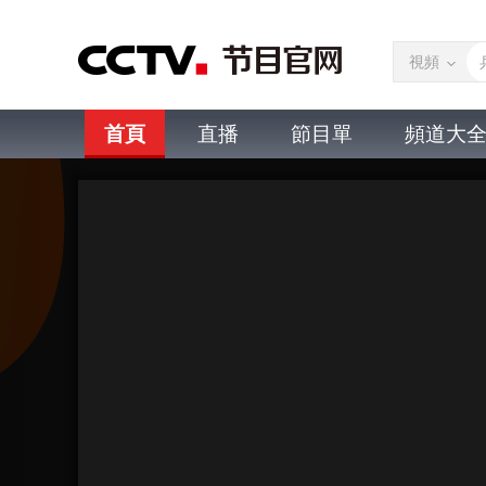
視頻
首頁
直播
節目單
頻道大