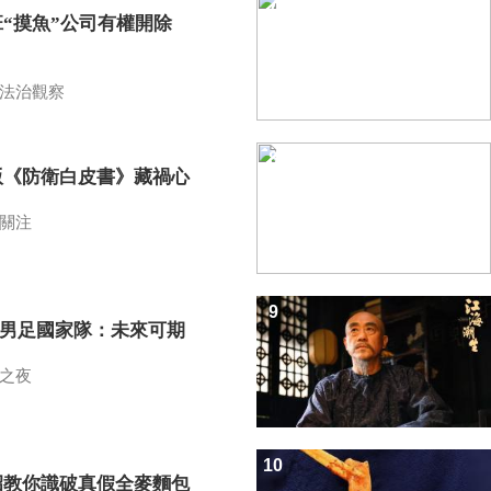
7
班“摸魚”公司有權開除
？
法治觀察
8
版《防衛白皮書》藏禍心
關注
9
7男足國家隊：未來可期
之夜
10
招教你識破真假全麥麵包