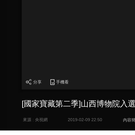
分享
手機看
[國家寶藏第二季]山西博物院入
來源 : 央視網
2019-02-09 22:50
內容