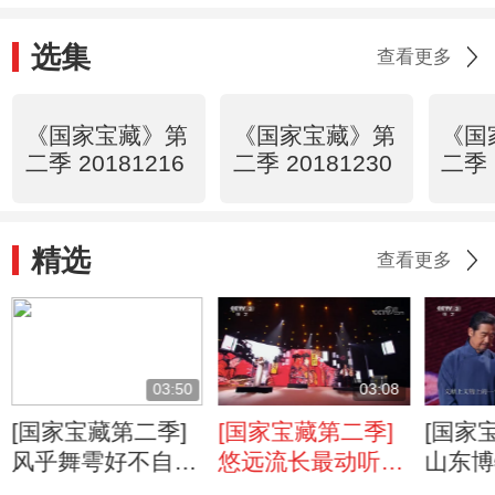
选集
查看更多
《国家宝藏》第
《国家宝藏》第
《国
二季 20181216
二季 20181230
二季 
精选
查看更多
03:50
03:08
[国家宝藏第二季]
[国家宝藏第二季]
[国家
风乎舞雩好不自
悠远流长最动听！
山东博
在！北京舞蹈学院
国乐合鸣演绎经典
物：银