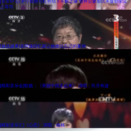
[非常6+1]7岁小姑娘与红色结下不解之缘 曾外公参加抗美援朝荣立
三等功
[越战越勇]袁阿姨回忆最让她难以忘记的案例
[精彩音乐会]歌曲：《美丽中国走起来》 演唱：玖月奇迹
[精彩音乐汇]《心恋》 演唱：格格