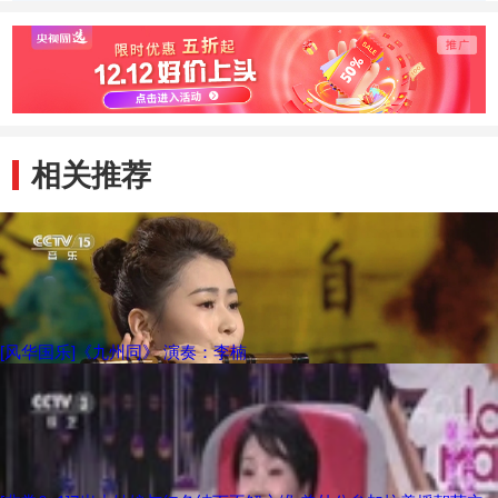
演绎古典舞《纸扇
《九州同》
兵法》
书生》
法》汉
相关推荐
[风华国乐]《九州同》 演奏：李楠