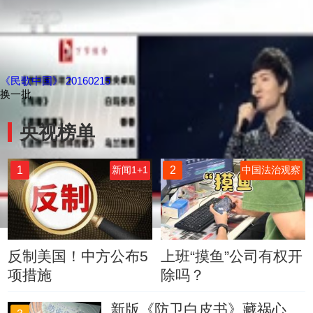
《民歌中国》 20160215
换一批
央视榜单
1
2
新闻1+1
中国法治观察
反制美国！中方公布5
上班“摸鱼”公司有权开
项措施
除吗？
新版《防卫白皮书》藏祸心