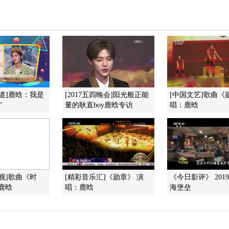
道]鹿晗：我是
[2017五四晚会]阳光般正能
[中国文艺]歌曲《
”
量的耿直boy鹿晗专访
唱：鹿晗
视]歌曲《时
[精彩音乐汇]《勋章》 演
《今日影评》 20190
鹿晗
唱：鹿晗
海堡垒