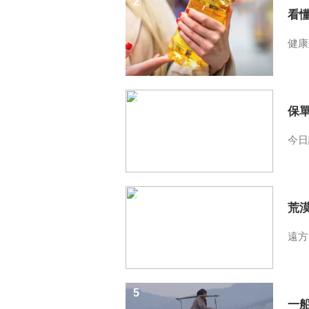
2
看
健康
3
保
今日
4
荒
遠方
5
一