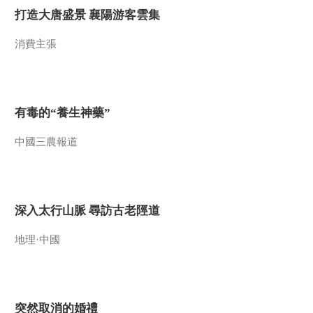
00:00:47
自己的气质”！
打造大唐盛景 襄陽游客雲集
[国家宝藏]金瓯永固杯
国宝守护人：黎明
消費主張
00:28:29
[国家宝藏第二季]孙键
——唤醒沉睡的水下
记忆
00:01:20
有毒的“養生神藥”
[国家宝藏第二季]张国
中國三農報道
立和岳云鹏表演相
声“掉链子”？
00:01:19
[国家宝藏]王其亨的执
着成就了“中国清代样
深入太行山脈 尋訪古老陘道
式雷建筑图档”
00:02:06
[国家宝藏第二季]铸造
地理·中國
太精美严重外流 宋代
出现钱荒问题
00:01:21
[国家宝藏第二季]岳云
鹏化身“于秀才” 穿越
突然取消的婚禮