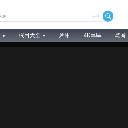
熱榜
全
欄目大全
片庫
4K專區
聽音