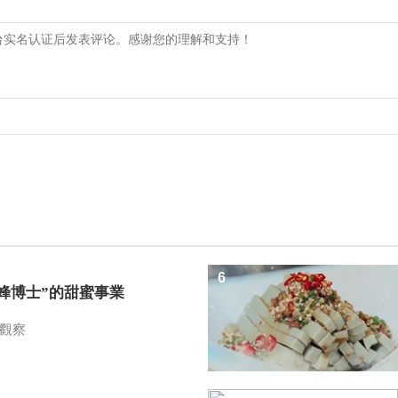
6
蜜蜂博士”的甜蜜事業
觀察