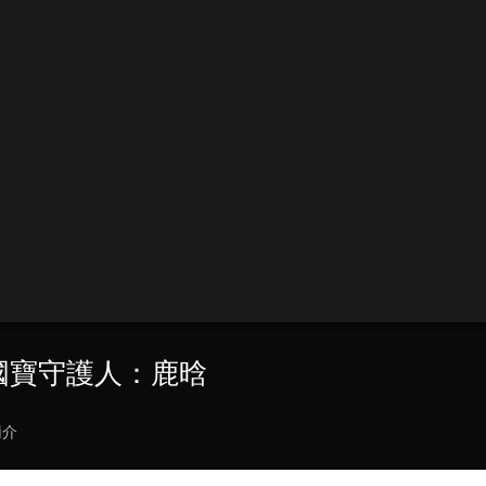
 國寶守護人：鹿晗
簡介