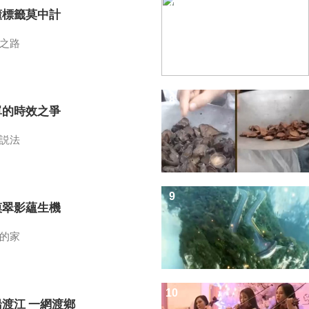
7
懂標籤莫中計
之路
8
單的時效之爭
説法
9
漠翠影蘊生機
的家
10
船渡江 一網渡鄉