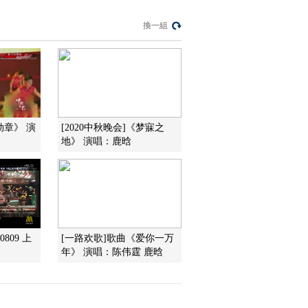
[国家宝藏]王菲解读
《样式雷建筑烫样·前
換一組
世传奇》 探索遗物中
00:07:47
的万园之园
[国家宝藏第二季]以旧
修旧 韩江家庙与金漆
木雕大神龛千丝万缕
00:04:41
的联系
[国家宝藏第二季]金漆
木雕大神龛 国宝守护
勋章》 演
[2020中秋晚会]《梦寐之
人：刘昊然、肖央
地》 演唱：鹿晗
00:32:33
[国家宝藏第二季]林玉
裳——潮风起处是潮
州
00:00:48
[国家宝藏第二季]金漆
木雕大神龛凝聚着潮
809 上
[一路欢歌]歌曲《爱你一万
州人的民族大义和文
00:01:16
年》 演唱：陈伟霆 鹿晗
化习俗
[国家宝藏第二季]刘昊
然、肖央上演动人“兄
弟情义” 拼死保护家族
00:13:13
神龛