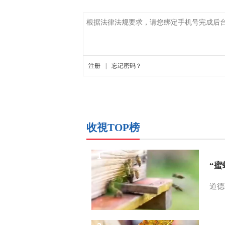
收視TOP榜
1
“
道德