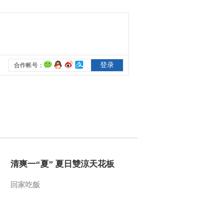
[国家宝藏第二季]刘昊
然、肖央守护国宝 传
承匠心
00:01:46
[国家宝藏第二季]宋金
项饰 国宝守护人：岳
云鹏
00:29:14
[国家宝藏第二季]水下
考古大佬云集 未来可
期
00:05:53
[国家宝藏]样式雷建筑
烫样 国宝守护人：王
菲
00:31:24
[国家宝藏第二季]孙键
清爽一“夏” 夏日雙涼天花板
老师现场还原南海一
号打捞过程 小岳岳大
回家吃飯
00:03:29
呼“我不捞了”！
[国家宝藏第二季]小岳
岳看到金首饰两眼放
光，放言“这些都符合