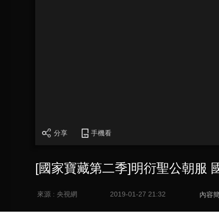
分享
手機看
[國家寶藏第二季]明衍聖公朝服
來源 : 央視網
2019-01-27 21:32
內容