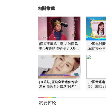
相關推薦
[国家宝藏第二季]古装国风
[中国电影报
美少年鹿晗 带你走近大明...
绿幕“专业户
[今乐坛]鹿晗全新迷你专辑
[中国音乐电
发布 新歌探讨情感“时差”
差》 演唱：