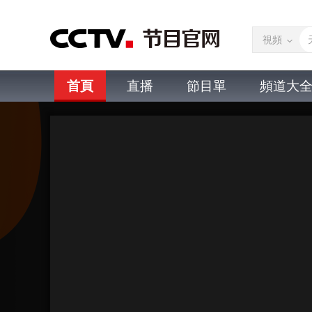
視頻
首頁
直播
節目單
頻道大