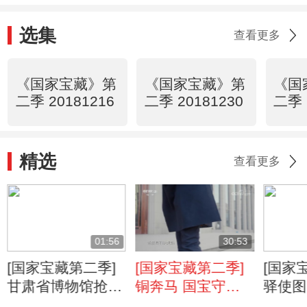
选集
查看更多
《国家宝藏》第
《国家宝藏》第
《国
二季 20181216
二季 20181230
二季 
精选
查看更多
01:56
30:53
[国家宝藏第二季]
[国家宝藏第二季]
[国家
甘肃省博物馆抢先
铜奔马 国宝守护
驿使图
看： 杜淳、黄轩
人：黄轩
宝守护