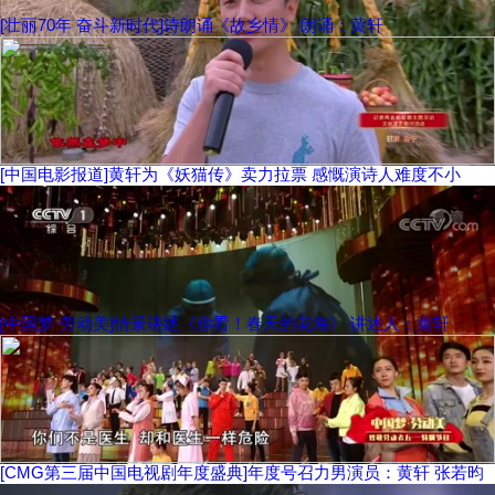
[壮丽70年 奋斗新时代]诗朗诵《故乡情》 朗诵：黄轩
[中国电影报道]黄轩为《妖猫传》卖力拉票 感慨演诗人难度不小
[中国梦·劳动美]情景讲述《你看！春天的花海》 讲述人：黄轩
[CMG第三届中国电视剧年度盛典]年度号召力男演员：黄轩 张若昀