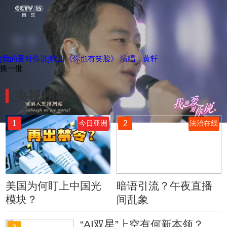
[我的爱对你说]歌曲《你也有笑脸》 演唱：黄轩
换一批
央视榜单
1
2
今日亚洲
法治在线
美国为何盯上中国光
暗语引流？午夜直播
模块？
间乱象
“AI双星”上空有何新本领？