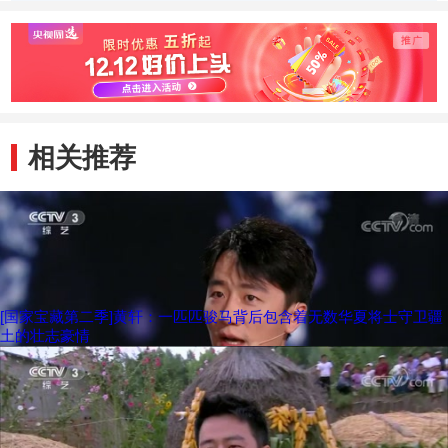
演绎丝路传奇 吴
磊守护“最年长文
物”
相关推荐
[国家宝藏第二季]黄轩：一匹匹骏马背后包含着无数华夏将士守卫疆
土的壮志豪情