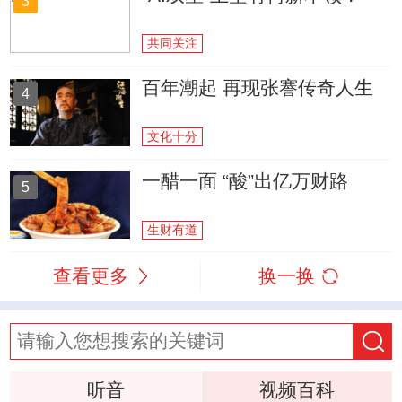
3
共同关注
百年潮起 再现张謇传奇人生
4
文化十分
一醋一面 “酸”出亿万财路
5
生财有道
查看更多
换一换
听音
视频百科