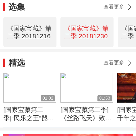
选集
查看更多
《国家宝藏》第
《国家宝藏》第
《国
二季 20181216
二季 20181230
二季 
精选
查看更多
01:02
01:53
[国家宝藏第二
[国家宝藏第二季]
[国家
季]“民乐之王”琵琶
《丝路飞天》致敬
千年之
——四个王字就已
白居易《琵琶行》
韵再
彰显霸气