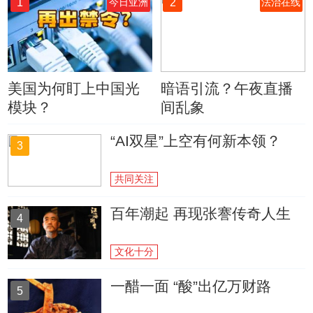
1
2
今日亚洲
法治在线
美国为何盯上中国光
暗语引流？午夜直播
模块？
间乱象
“AI双星”上空有何新本领？
3
共同关注
百年潮起 再现张謇传奇人生
4
文化十分
一醋一面 “酸”出亿万财路
5