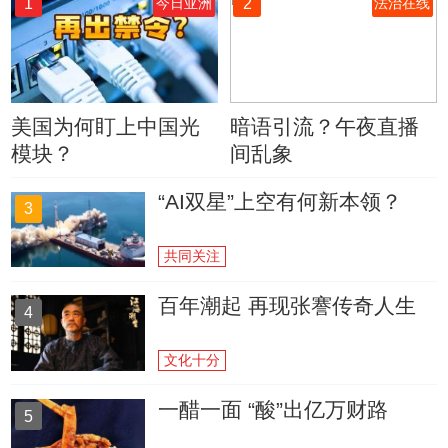
1
2
今日亚洲
法治在线
美国为何盯上中国光
暗语引流？午夜直播
模块？
间乱象
“AI双星”上空有何新本领？
3
共同关注
百年潮起 再现张謇传奇人生
4
文化十分
一醋一面 “酸”出亿万财路
5