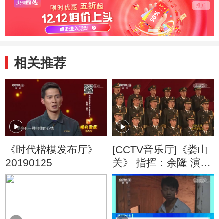
相关推荐
《时代楷模发布厅》
[CCTV音乐厅]《娄山
20190125
关》 指挥：余隆 演
奏：上海交响乐团