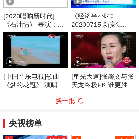
[2020唱响新时代]
《经济半小时》
《石油情》 表演：何
20200715 新安江水
文岭 曹芳 栾海滨 张
库泄洪背后的故事
馨文
[中国音乐电视]歌曲
[星光大道]张馨文与张
《梦的花冠》 演唱：
天龙终极PK 谁更胜一
张馨文
筹？
换一批
央视榜单