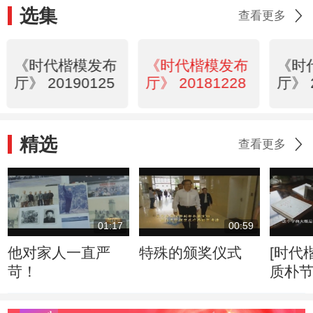
选集
查看更多
《时代楷模发布
《时代楷模发布
《时
厅》 20190125
厅》 20181228
厅》 
精选
查看更多
01:17
00:59
他对家人一直严
特殊的颁奖仪式
[时代
苛！
质朴节俭 
乐