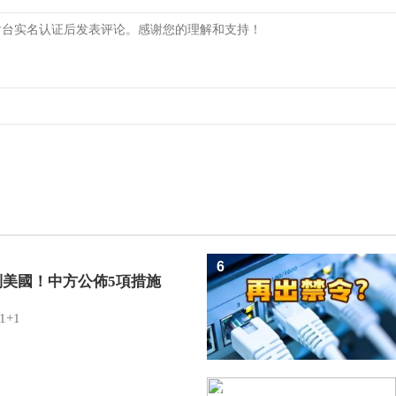
6
制美國！中方公佈5項措施
1+1
7