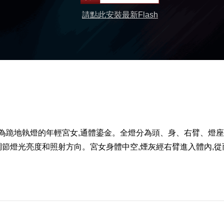
請點此安裝最新Flash
為跪地執燈的年輕宮女,通體鎏金。全燈分為頭、身、右臂、燈座
調節燈光亮度和照射方向。宮女身體中空,煙灰經右臂進入體內,從