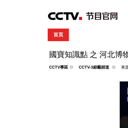
首頁
直播
節目單
綜合
新聞
財經
綜藝
中文國際
體
國寶知識點 之 河北博
CCTV專區
CCTV-3綜藝頻道
來