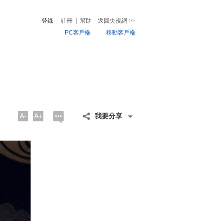
登錄
|
註冊
|
幫助
返回央視網
>>
PC客戶端
移動客戶端
音
熱榜
微視頻
兒
音樂
體育賽事
農業農村
A-
A+
我要分享