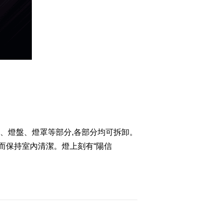
、燈盤、燈罩等部分,各部分均可拆卸。
而保持室內清潔。燈上刻有“陽信