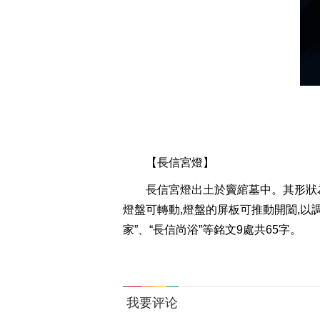
【長信宮燈】
長信宮燈出土於竇綰墓中。其形狀
燈盤可轉動,燈盤的屏板可推動開闔,以
家”、“長信尚浴”等銘文9處共65字。