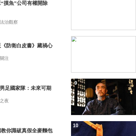
班“摸魚”公司有權開除
？
法治觀察
8
版《防衛白皮書》藏禍心
關注
9
7男足國家隊：未來可期
之夜
10
招教你識破真假全麥麵包