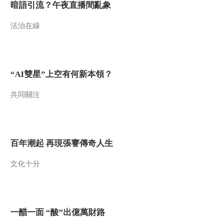
暗語引流？午夜直播間亂象
法治在線
“AI雙星”上空有何新本領？
共同關注
百年潮起 再現張謇傳奇人生
文化十分
一醋一面 “酸”出億萬財路