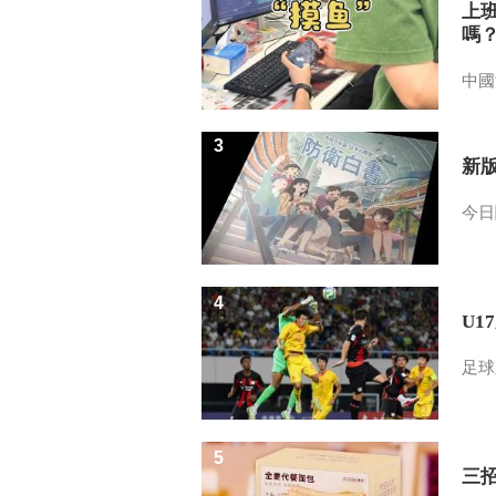
上
嗎
中國
3
新
今日
4
U1
足球
5
三