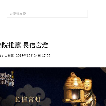
頻道大全
欄目大全
片庫
4K專區
聽
育
電影
國防軍事
電視劇
紀錄
科教
戲曲
社會與法
少
物院推薦 長信宮燈
源：
央視網
2018年12月24日 17:09