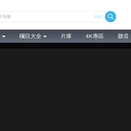
熱榜
全
欄目大全
片庫
4K專區
聽音