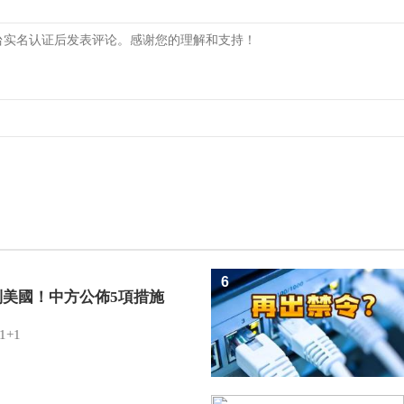
6
制美國！中方公佈5項措施
1+1