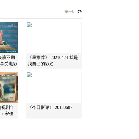
[国家宝藏第二季]宋佳
換一組
演绎最美“琵琶女” 反
解“商女不知亡国恨”
00:10:39
[国家宝藏第二季]彩绘
散乐浮雕——勾栏中
的石雕艺术
00:01:07
[国家宝藏第二季]彩绘
表演不期
《星推荐》 20210424 我是
散乐浮雕的今生守护
度享受电影
我自己的影迷
者 重现大唐的声音
00:01:24
[国家宝藏第二季]“民乐
之王”琵琶——四个王
字就已彰显霸气
00:01:02
[国家宝藏第二季]《丝
电视剧年
《今日影评》 20180607
路飞天》致敬白居易
宋佳...
《琵琶行》
00:01:53
[国家宝藏第二季]千年
之后 盛唐余韵再现光