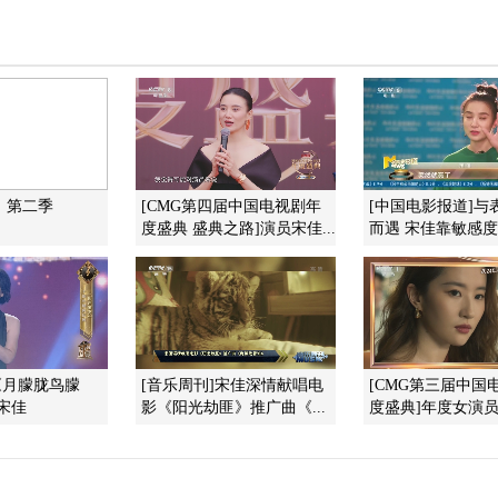
》第二季
[CMG第四届中国电视剧年
[中国电影报道]与
度盛典 盛典之路]演员宋佳...
而遇 宋佳靠敏感
《月朦胧鸟朦
[音乐周刊]宋佳深情献唱电
[CMG第三届中国
宋佳
影《阳光劫匪》推广曲《...
度盛典]年度女演员：