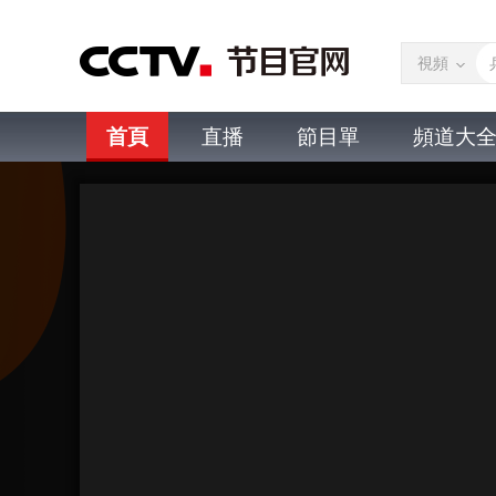
視頻
首頁
直播
節目單
頻道大