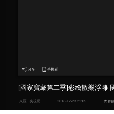
分享
手機看
[國家寶藏第二季]彩繪散樂浮雕
來源 : 央視網
2018-12-23 21:05
內容