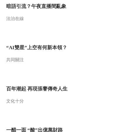
光
暗語引流？午夜直播間亂象
00:01:19
[国家宝藏第二季]精美
法治在線
的东方文物 揭开神秘
中国的面纱
00:01:47
[国家宝藏第二季]张国
立、蒋雯丽重塑长信
“AI雙星”上空有何新本領？
宫灯复制品 再现通体
00:01:15
鎏金的长信宫灯
共同關注
[国家宝藏第二季]中国
瑰宝 永远的独一无二
00:02:03
[国家宝藏第二季]文化
百年潮起 再現張謇傳奇人生
不灭 国家永生
00:02:22
文化十分
[国家宝藏第二季]散乐
浮雕前世插曲《人间
乐》MV来了！
00:02:35
[国家宝藏第二季]长信
一醋一面 “酸”出億萬財路