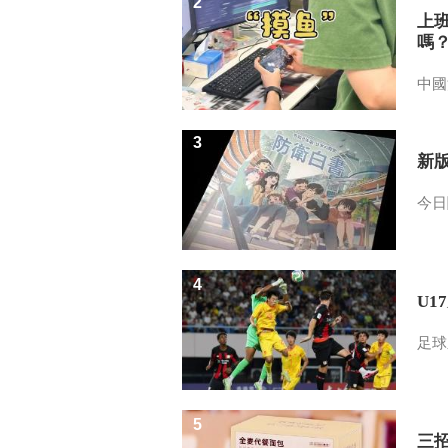
2
上
嗎
中國
3
新
今日
4
U1
足球
5
三