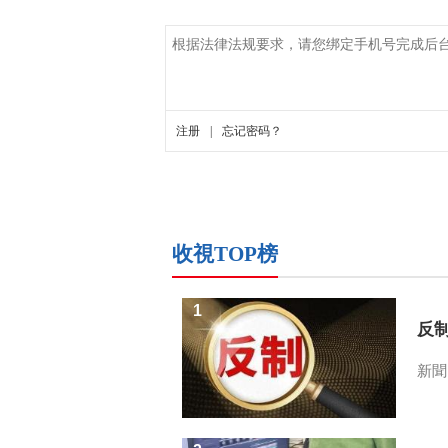
收視TOP榜
1
反
新聞