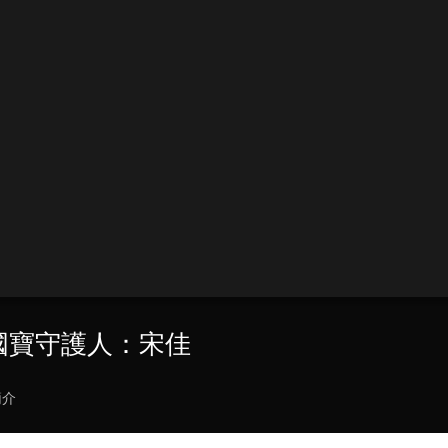
 國寶守護人：宋佳
簡介