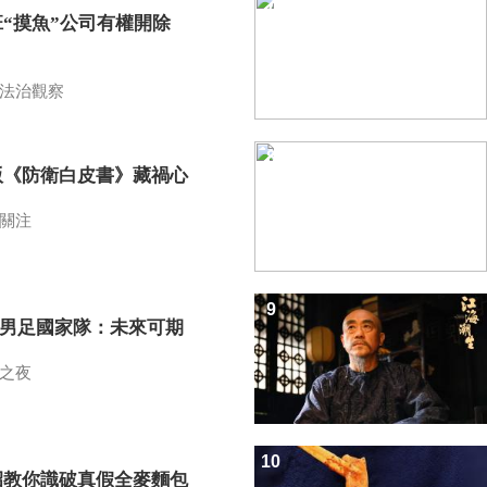
7
班“摸魚”公司有權開除
？
法治觀察
8
版《防衛白皮書》藏禍心
關注
9
7男足國家隊：未來可期
之夜
10
招教你識破真假全麥麵包