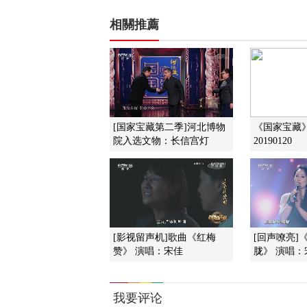
相關推薦
[国家宝藏第二季]河北博物
《国家宝藏
院入选文物：长信宫灯
20190120
[影视留声机]歌曲《红梅
[回声嘹亮]
赞》 演唱：宋佳
胧》 演唱：