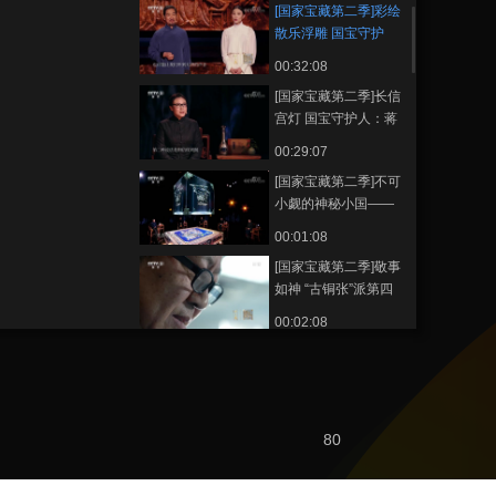
[国家宝藏第二季]彩绘
散乐浮雕 国宝守护
人：宋佳
00:32:08
[国家宝藏第二季]长信
宫灯 国宝守护人：蒋
雯丽
00:29:07
[国家宝藏第二季]不可
小觑的神秘小国——
中山国
00:01:08
[国家宝藏第二季]敬事
如神 “古铜张”派第四
代传人——雷金明
00:02:08
[国家宝藏第二季]一刀
修复四龙四凤圆座
00:04:00
[国家宝藏第二季]一份
80
执着的热爱 一份传承
的责任
00:03:28