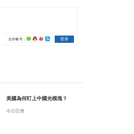
芒
00:07:53
[国家宝藏第二季]袅袅
箜篌音 浓浓传承情
00:03:02
[国家宝藏第二季]古今
民族之音共谱一曲
《醉太平》
00:02:11
[国家宝藏第二季]王劲
松化身“中山王厝” 解
密战国“第八雄”制衡之
00:09:56
术
[国家宝藏第二季]蒋雯
丽演绎别样“窦太后”
倾情讲述盛世“天子之
00:10:14
美國為何盯上中國光模塊？
道”
[国家宝藏第二季]长信
宫灯原始所有者之谜
今日亞洲
00:01:11
[国家宝藏第二季]长信
宫灯——文明交流之