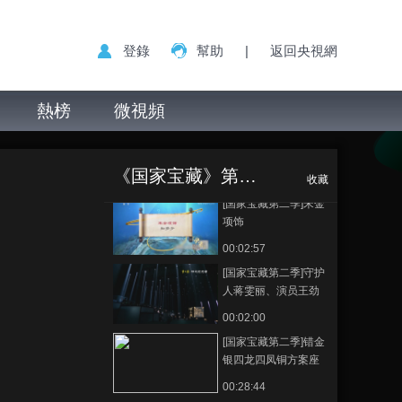
宣传片全球首发！
00:01:00
登錄
幫助
|
返回央視網
[国家宝藏第二季]金漆
木雕大神龛
熱榜
微視頻
00:02:52
[国家宝藏第二季]清乾
[国家宝藏第二季]
正在播放
隆农耕商贸图外销壁
彩绘散乐浮雕 国宝守护人：宋
纸
《国家宝藏》第二季
佳
00:02:59
收藏
[国家宝藏第二季]宋金
项饰
00:02:57
[国家宝藏第二季]守护
人蒋雯丽、演员王劲
松 、宋佳为你传唱一
00:02:00
曲冀州大地的慷慨之
[国家宝藏第二季]错金
歌！
银四龙四凤铜方案座
国宝守护人：王劲松
00:28:44