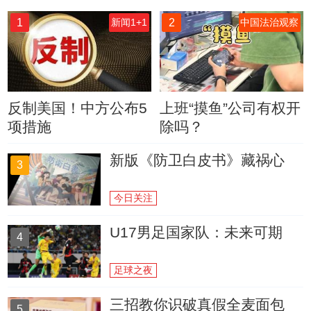
1
2
新闻1+1
中国法治观察
反制美国！中方公布5
上班“摸鱼”公司有权开
项措施
除吗？
新版《防卫白皮书》藏祸心
3
今日关注
U17男足国家队：未来可期
4
足球之夜
三招教你识破真假全麦面包
5