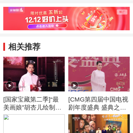
动，直呼“我的天
护人：胡杏儿
哪！”
相关推荐
[国家宝藏第二季]“最
[CMG第四届中国电视
美画娘”胡杏儿绘制巨
剧年度盛典 盛典之路]
幅壁纸 东方妙景见证
演员胡杏儿登上红毯
丝路传奇