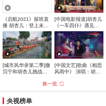
《启航2021》探班直
[中国电影报道]胡杏儿
播 胡杏儿：登上未来
《一车四仆》遇见最
感的舞台希望给观众
有趣的角色
带来欢乐
[城市风华录第二季]撒
[中国文艺]歌曲《相思
贝宁和胡杏儿挑战叠
风雨中》 演唱：胡杏
滘龙船漂移
儿 郑嘉颖
换一批
央视榜单