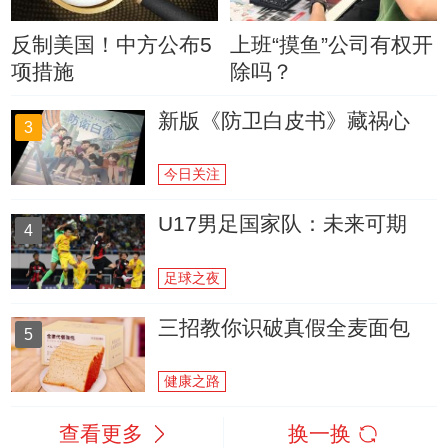
反制美国！中方公布5
上班“摸鱼”公司有权开
项措施
除吗？
新版《防卫白皮书》藏祸心
3
今日关注
U17男足国家队：未来可期
4
足球之夜
三招教你识破真假全麦面包
5
健康之路
查看更多
换一换