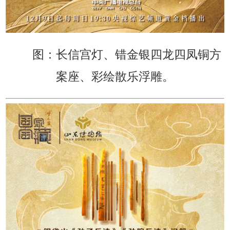
图：长信宫灯、错金银四龙四凤铜方
案座、彩绘散乐浮雕。