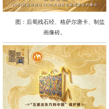
图：后蜀残石经、格萨尔唐卡、制盐
画像砖。