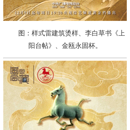
图：样式雷建筑烫样、李白草书《上
阳台帖》、金瓯永固杯。