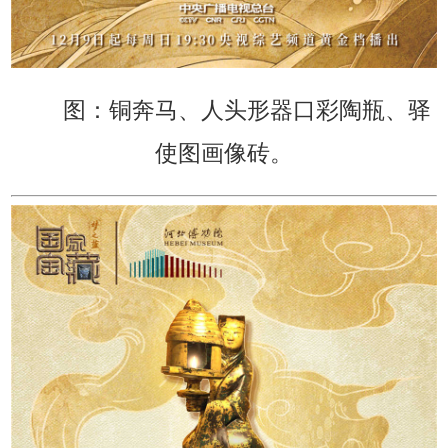
图：铜奔马、人头形器口彩陶瓶、驿
使图画像砖。