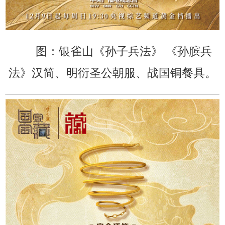
图：银雀山《孙子兵法》 《孙膑兵
法》汉简、明衍圣公朝服、战国铜餐具。