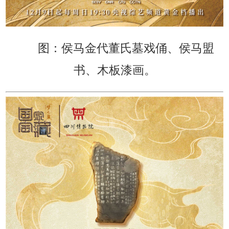
图：侯马金代董氏墓戏俑、侯马盟
书、木板漆画。