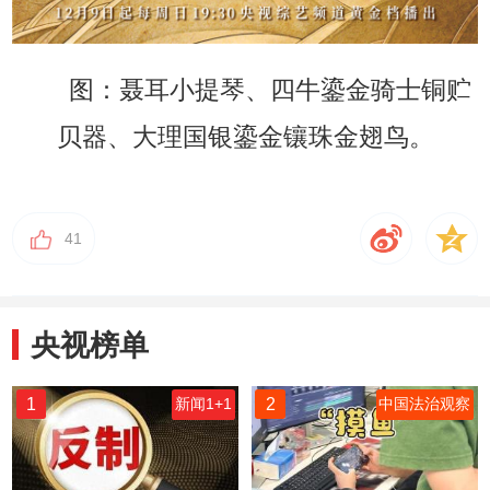
图：聂耳小提琴、四牛鎏金骑士铜贮
贝器、大理国银鎏金镶珠金翅鸟。
41
央视榜单
1
2
新闻1+1
中国法治观察