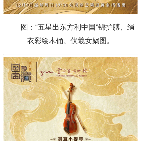
图：“五星出东方利中国”锦护膊、绢
衣彩绘木俑、伏羲女娲图。