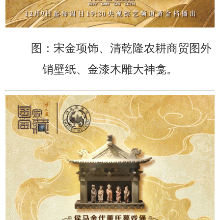
图：宋金项饰、清乾隆农耕商贸图外
销壁纸、金漆木雕大神龛。