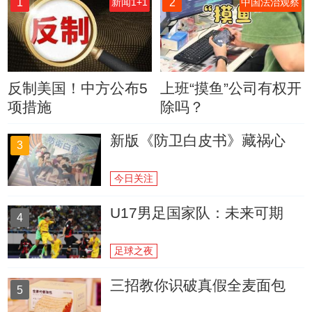
1
2
新闻1+1
中国法治观察
反制美国！中方公布5
上班“摸鱼”公司有权开
项措施
除吗？
新版《防卫白皮书》藏祸心
3
今日关注
U17男足国家队：未来可期
4
足球之夜
三招教你识破真假全麦面包
5