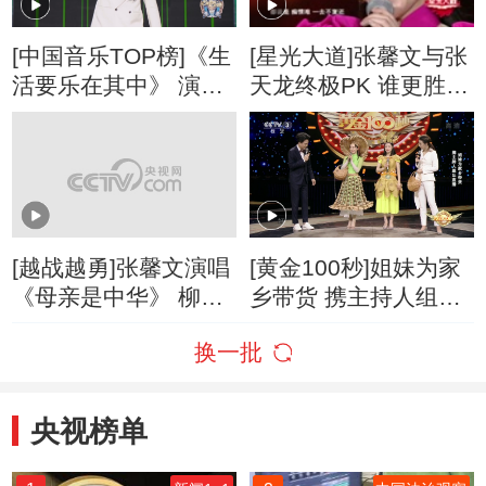
[中国音乐TOP榜]《生
[星光大道]张馨文与张
活要乐在其中》 演
天龙终极PK 谁更胜一
唱：何流
筹？
[越战越勇]张馨文演唱
[黄金100秒]姐妹为家
《母亲是中华》 柳编
乡带货 携主持人组队
美人也有文艺范儿
直播
换一批
央视榜单