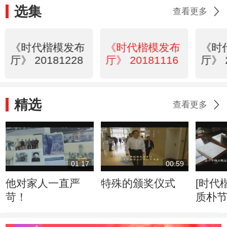
选集
查看更多
《时代楷模发布
《时代楷模发布
《时
厅》 20181228
厅》 20181116
厅》 
精选
查看更多
01:17
00:59
他对家人一直严
特殊的颁奖仪式
[时代
苛！
质朴节俭 
乐