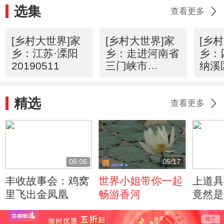
选集
查看更多
[乡村大世界]家
[乡村大世界]家
[乡
乡：江苏·溧阳
乡：走进河南省
乡：
20190511
三门峡市
纳溪
20190504
2019
精选
查看更多
06:06
05:17
丰收故事会：鸡窝
世界小姐带你一起
上道具
里飞出金凤凰
畅游香河
竟然是
人！