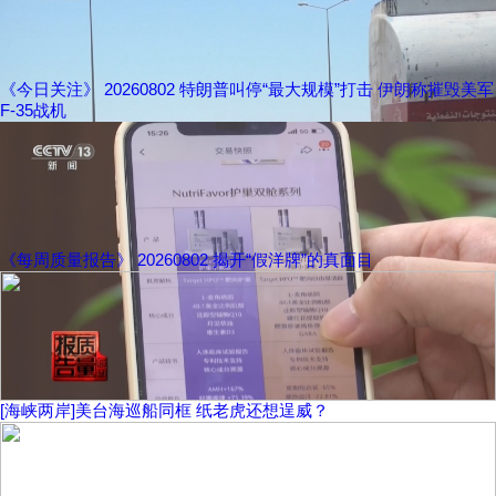
《今日关注》 20260802 特朗普叫停“最大规模”打击 伊朗称摧毁美军
F-35战机
《每周质量报告》 20260802 揭开“假洋牌”的真面目
[海峡两岸]美台海巡船同框 纸老虎还想逞威？