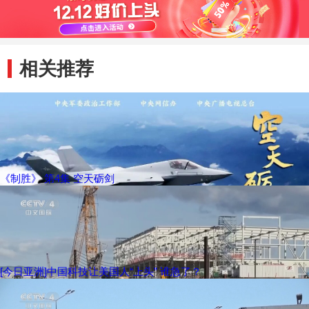
相关推荐
《制胜》 第4集 空天砺剑
[今日亚洲]中国科技让美国人“上头” 谁急了？