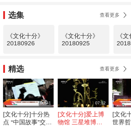
选集
查看更多
《文化十分》
《文化十分》
《文
20180926
20180925
2018
精选
查看更多
00:41
07:12
[文化十分]十分热
[文化十分]爱上博
[文化
点 “中国故事”交响
物馆 三星堆博物
世界哲
音乐会在秘鲁首都
馆：跨越时空的古
国商业