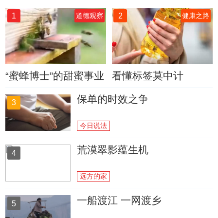
1
2
道德观察
健康之路
“蜜蜂博士”的甜蜜事业
看懂标签莫中计
保单的时效之争
3
今日说法
荒漠翠影蕴生机
4
远方的家
一船渡江 一网渡乡
5