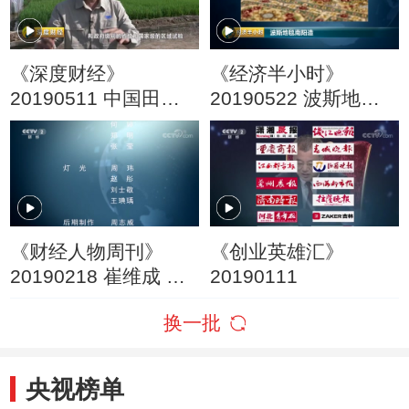
《深度财经》
《经济半小时》
20190511 中国田里
20190522 波斯地毯
中国种
南阳造
《财经人物周刊》
《创业英雄汇》
20190218 崔维成 去
20190111
马里亚纳海沟探险
换一批
央视榜单