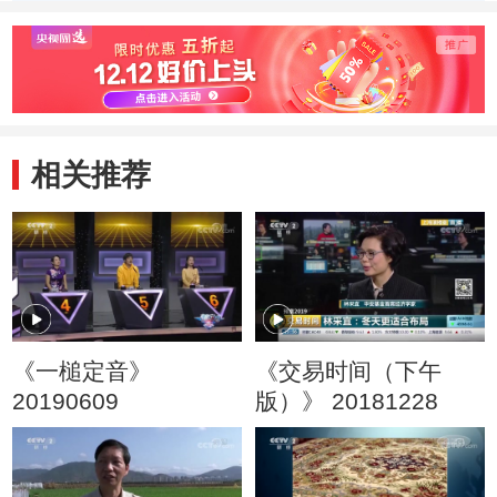
在瓷器的海洋 体
体验女红乐趣
与科学
验制陶的乐趣
相关推荐
《一槌定音》
《交易时间（下午
20190609
版）》 20181228