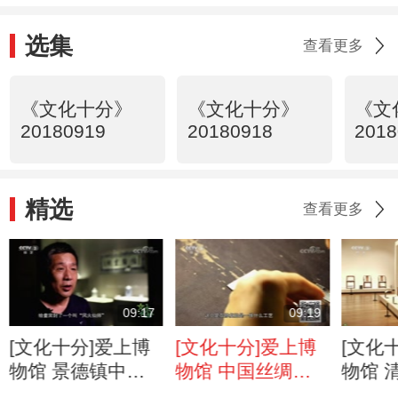
选集
查看更多
《文化十分》
《文化十分》
《文
20180919
20180918
2018
精选
查看更多
09:17
09:19
[文化十分]爱上博
[文化十分]爱上博
[文化
物馆 景德镇中国
物馆 中国丝绸博
物馆 
陶瓷博物馆：徜徉
物馆：一经一纬间
术博物