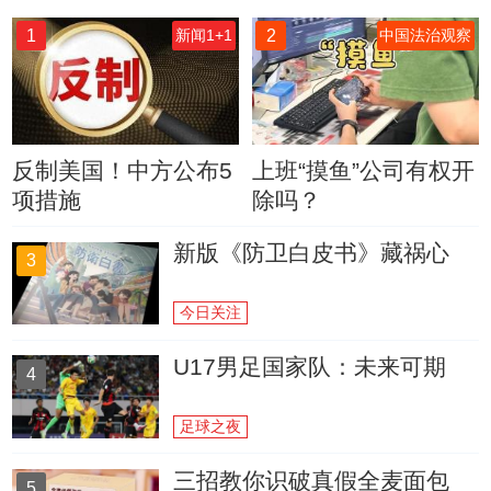
1
2
新闻1+1
中国法治观察
反制美国！中方公布5
上班“摸鱼”公司有权开
项措施
除吗？
新版《防卫白皮书》藏祸心
3
今日关注
U17男足国家队：未来可期
4
足球之夜
三招教你识破真假全麦面包
5