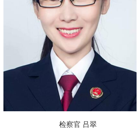
检察官 吕翠