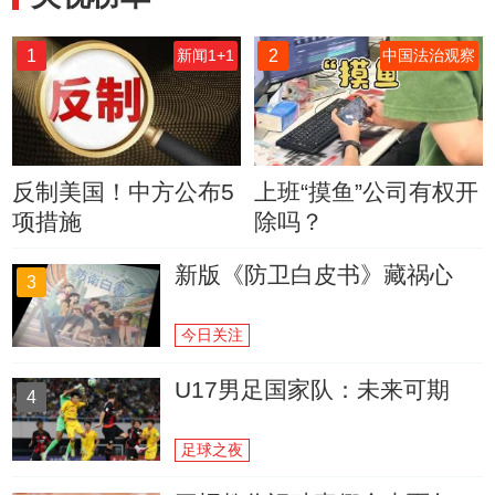
1
2
新闻1+1
中国法治观察
反制美国！中方公布5
上班“摸鱼”公司有权开
项措施
除吗？
新版《防卫白皮书》藏祸心
3
今日关注
U17男足国家队：未来可期
4
足球之夜