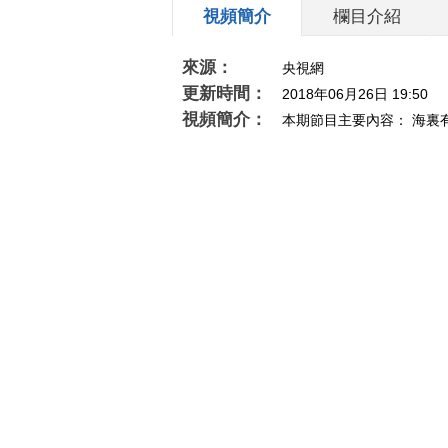
視頻簡介
欄目介紹
來源：
央視網
更新時間：
2018年06月26日 19:50
視頻簡介：
本期節目主要內容： 海
壯。本期節目帶大家一起“浪”，直擊海警訓練第