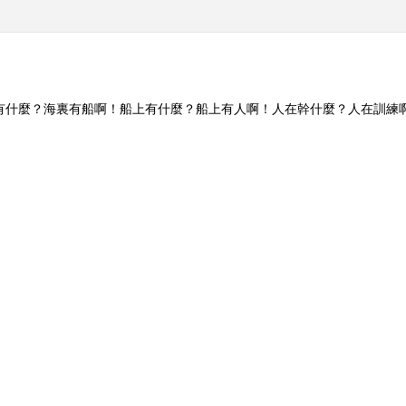
裏有什麼？海裏有船啊！船上有什麼？船上有人啊！人在幹什麼？人在訓練
一現場，看海上衛士揚帆巡航！ （《崢嶸歲月！“零距離”體驗海警生活》 2