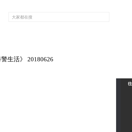
頻道大全
欄目大全
片庫
4K專區
聽
育
電影
國防軍事
電視劇
紀錄
科教
戲曲
社會與法
少
活》 20180626
往