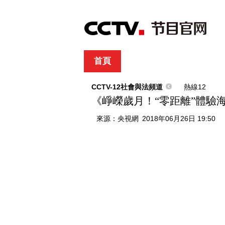
首頁
直播
節目單
綜合
新聞
財經
綜藝
中文國際
體
CCTV-12社會與法頻道
熱線12
《崢嶸歲月！“零距離”體驗海警生
來源：
央視網
2018年06月26日 19:50