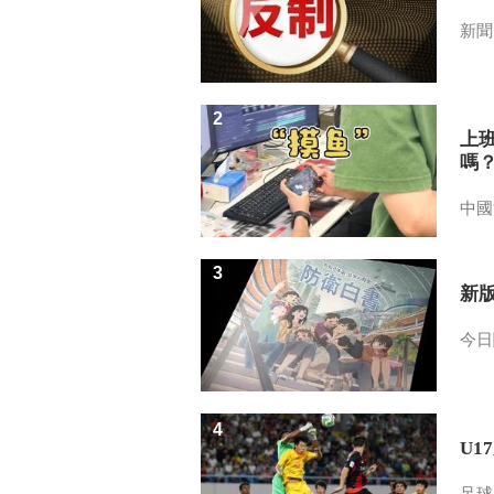
新聞
2
上
嗎
中國
3
新
今日
4
U1