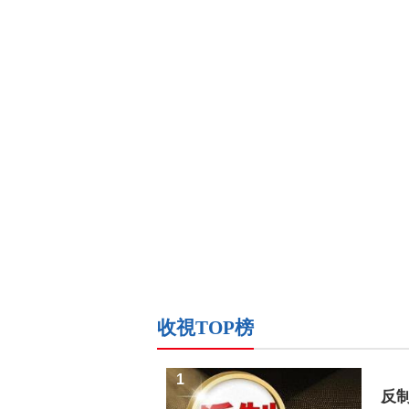
收視TOP榜
1
反