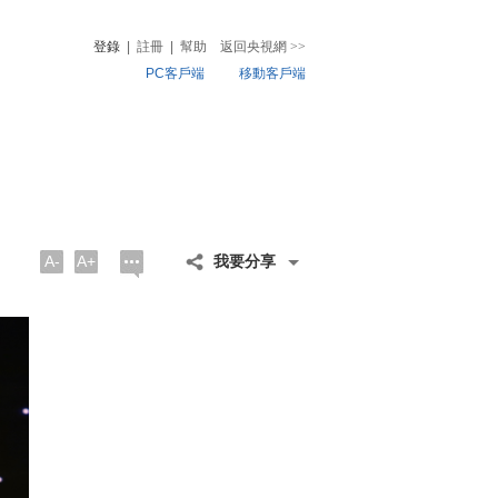
登錄
|
註冊
|
幫助
返回央視網
>>
PC客戶端
移動客戶端
音
熱榜
微視頻
兒
音樂
體育賽事
農業農村
A-
A+
我要分享