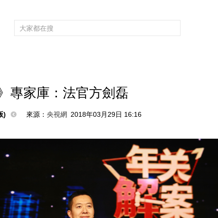
頻道大全
欄目大全
片庫
4K專區
聽
育
電影
國防軍事
電視劇
紀錄
科教
戲曲
社會與法
少
》專家庫：法官方劍磊
)
來源：
央視網
2018年03月29日 16:16