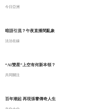
今日亞洲
暗語引流？午夜直播間亂象
法治在線
“AI雙星”上空有何新本領？
共同關注
百年潮起 再現張謇傳奇人生