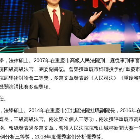
學，法律碩士。2007年在重慶市高級人民法院刑二庭從事刑事審
院四級高級法官、團委副書記。曾榮獲重慶市婦聯授予的“重慶市
院屆學術討論會二等獎，多篇文章發表於《人民司法》《重慶審
機關演講比賽多個獎項。
任。
法學碩士。2014年在重慶市江北區法院挂職副院長，2016
庭長，三級高級法官。兩次榮立個人三等功，兩次獲評重慶市高
物、報紙發表過多篇文章，曾獲人民法院院報山城杯新聞大賽一
案例分析三等獎，2018年度優秀案例分析優秀獎。