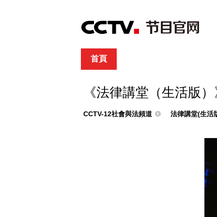
首頁
直播
節目單
綜合
新聞
財經
綜藝
中文國際
體
《法律講堂（生活版）
CCTV-12社會與法頻道
法律講堂(生活版