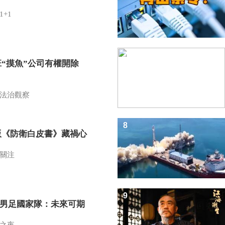
1+1
7
班“摸魚”公司有權開除
？
法治觀察
8
版《防衛白皮書》藏禍心
關注
9
7男足國家隊：未來可期