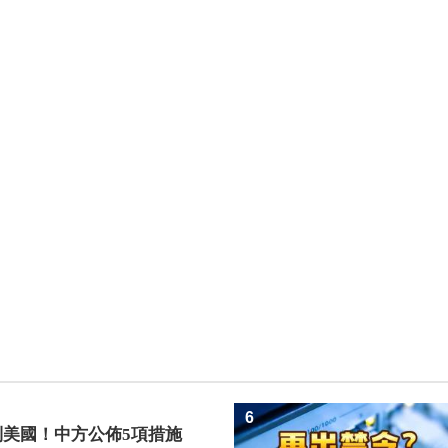
6
制美國！中方公佈5項措施