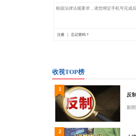
收視TOP榜
1
反
新聞
2