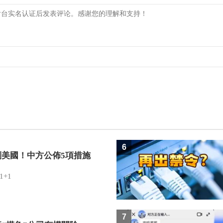
6
制美國！中方公佈5項措施
1+1
7