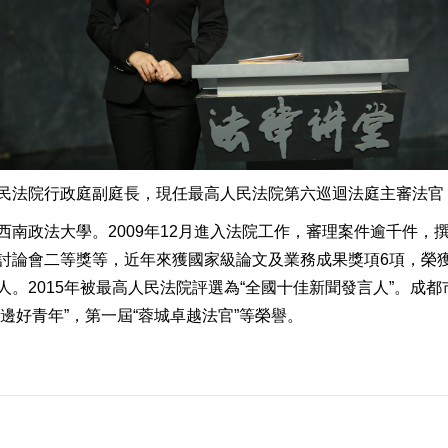
民法院行政庭副庭長，現任最高人民法院第六巡迴法庭主審法官
西南政法大學。2009年12月進入法院工作，審理案件逾千件，
論會二等獎等，近年來獲國家級論文及業務成果獎項6項，榮獲省
。2015年被最高人民法院評選為“全國十佳新聞發言人”。成
身邊好青年”，第一屆“蓉城卓越法官”等榮譽。