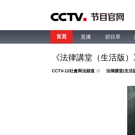
首頁
直播
節目單
綜合
新聞
財經
綜藝
中文國際
體
《法律講堂（生活版）
CCTV-12社會與法頻道
法律講堂(生活版