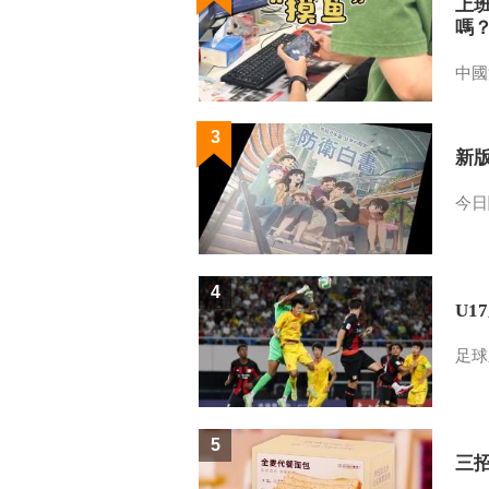
上
嗎
中國
3
新
今日
4
U1
足球
5
三