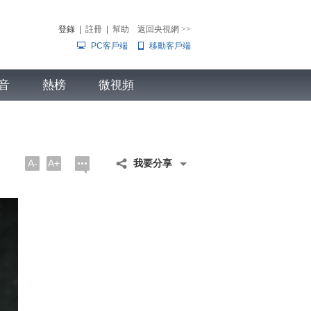
登錄
|
註冊
|
幫助
返回央視網
>>
PC客戶端
移動客戶端
音
熱榜
微視頻
兒
音樂
體育賽事
農業農村
A-
A+
我要分享