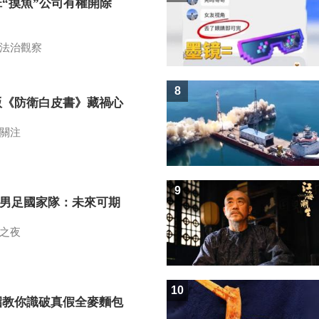
班“摸魚”公司有權開除
？
法治觀察
8
版《防衛白皮書》藏禍心
關注
9
7男足國家隊：未來可期
之夜
10
招教你識破真假全麥麵包