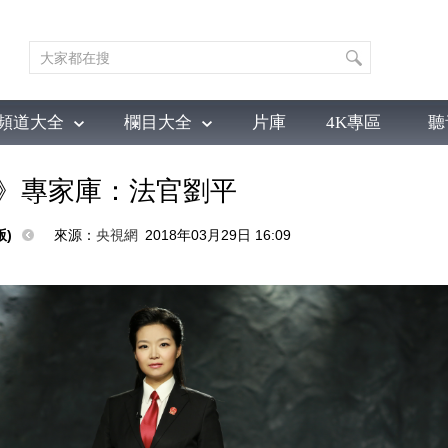
頻道大全
欄目大全
片庫
4K專區
聽
育
電影
國防軍事
電視劇
紀錄
科教
戲曲
社會與法
少
》專家庫：法官劉平
)
來源：
央視網
2018年03月29日 16:09