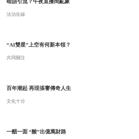
暗語引流？午夜直播間亂象
法治在線
“AI雙星”上空有何新本領？
共同關注
百年潮起 再現張謇傳奇人生
文化十分
一醋一面 “酸”出億萬財路