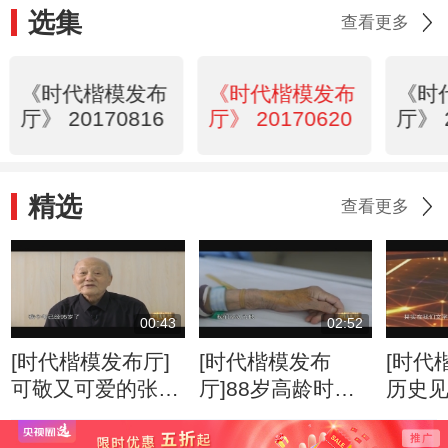
选集
查看更多
《时代楷模发布
《时代楷模发布
《时
厅》 20170816
厅》 20170620
厅》 
精选
查看更多
00:43
02:52
[时代楷模发布厅]
[时代楷模发布
[时代
可敬又可爱的张富
厅]88岁高龄时，
历史
清老人
高位截肢，靠自己
子
的力量站起来