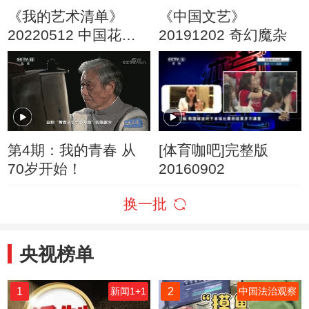
《我的艺术清单》
《中国文艺》
20220512 中国花样
20191202 奇幻魔杂
滑冰双人滑运动员 北
京冬奥会花样滑冰双
人滑金牌获得者 隋文
静 韩聪
第4期：我的青春 从
[体育咖吧]完整版
70岁开始！
20160902
换一批
央视榜单
1
2
新闻1+1
中国法治观察