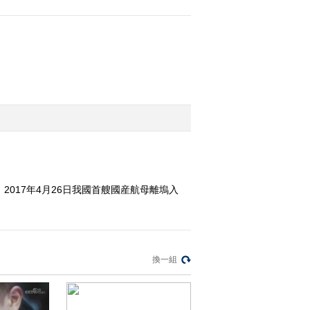
大飞机的梦想
2017-05-21 00:45:14
《开讲啦》 20170514 中
石油管道设计院总工程师
张文伟：能源管道串联世
界
2017-05-14 13:52:35
《开讲啦》 20170506 清
华大学副校长薛其坤：做
一个快乐的有责任的追梦
者
2017-05-07 00:58:37
017年4月26日我國首艘國産航母離塢入
《开讲啦》 20170429 清
华大学环境学院教授钱
易：世界上最幸福的职业
是教师
換一組
2017-04-30 00:27:15
《开讲啦》 20170422 空
间科学部首席科学家张双