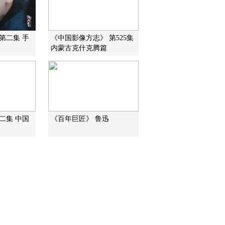
南：我们为什么缺少科学
精神？
2017-04-23 00:31:34
第二集 手
《中国影像方志》 第525集
《开讲啦》 20170415 著
内蒙古克什克腾篇
名历史地理学家葛剑雄：
文化的传与承
2017-04-16 01:07:16
《开讲啦》 20170408 中
国国家图书馆馆长韩永
进：我们为什么要读书？
二集 中国
《百年巨匠》 鲁迅
2017-04-11 02:43:03
《开讲啦》 20170402 大
医生开讲健康中国 魏镜
2017-04-03 00:26:42
《开讲啦》 20170325 大
医生开讲健康中国 北京
儿童医院院长倪鑫：让儿