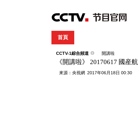
首頁
直播
節目單
綜合
新聞
財經
綜藝
中文國際
體
CCTV-1綜合頻道
開講啦
《開講啦》 20170617
來源：
央視網
2017年06月18日 00:30