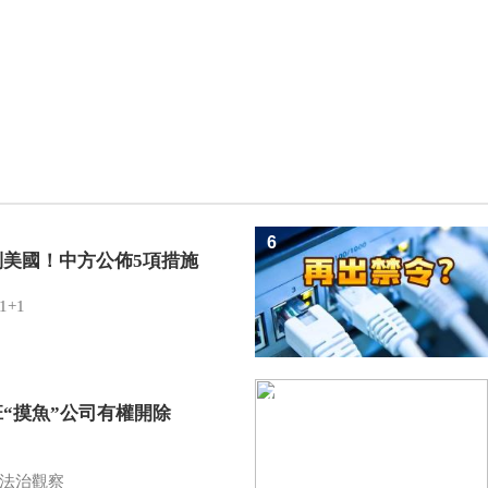
6
制美國！中方公佈5項措施
1+1
7
班“摸魚”公司有權開除
？
法治觀察