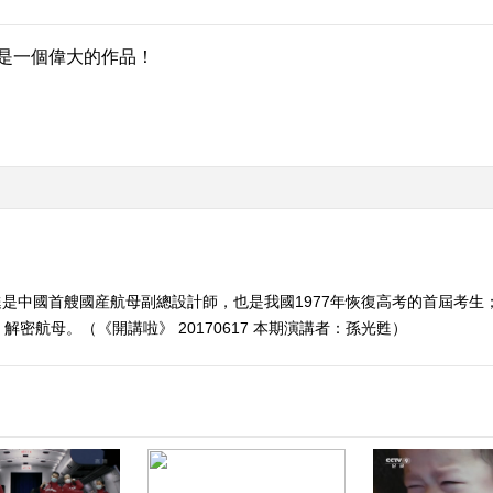
是一個偉大的作品！
是中國首艘國産航母副總設計師，也是我國1977年恢復高考的首屆考生；2
密航母。（《開講啦》 20170617 本期演講者：孫光甦）