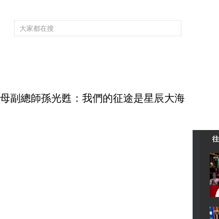
頻道大全
欄目大全
片庫
4K專區
聽
育
電影
國防軍事
電視劇
紀錄
科教
戲曲
社會與法
少
 國産航母副總師孫光甦：我們的征途是星辰大海
往