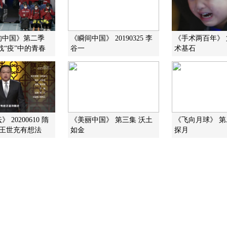
的中国》第二季
《瞬间中国》 20190325 李
《手术两百年》 
5 战“疫”中的青春
谷一
术基石
 20200610 隋
《美丽中国》 第三集 沃土
《飞向月球》 第
0 王世充有想法
如金
探月