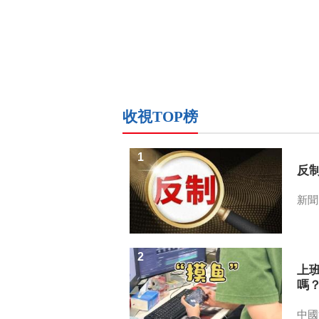
收視TOP榜
1
反
新聞
2
上
嗎
中國