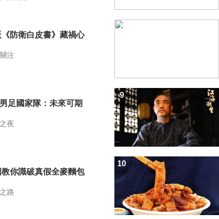
8
版《防衛白皮書》藏禍心
關注
9
7男足國家隊：未來可期
之夜
10
招教你識破真假全麥麵包
之路