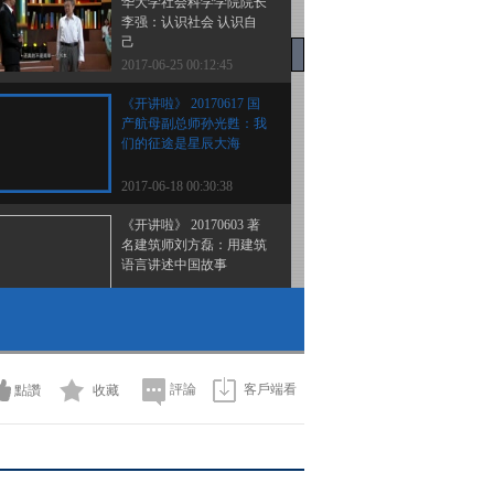
华大学社会科学学院院长
李强：认识社会 认识自
己
2017-06-25 00:12:45
《开讲啦》 20170617 国
产航母副总师孙光甦：我
们的征途是星辰大海
2017-06-18 00:30:38
《开讲啦》 20170603 著
名建筑师刘方磊：用建筑
语言讲述中国故事
2017-06-04 01:10:26
《开讲啦》 20170527
歼-15舰载机总设计师孙
聪：不突破常规，就不是
評論
客戶端看
點讚
收藏
好设计师
2017-05-28 00:32:19
《开讲啦》 20170520
C919首飞机组机长蔡俊：