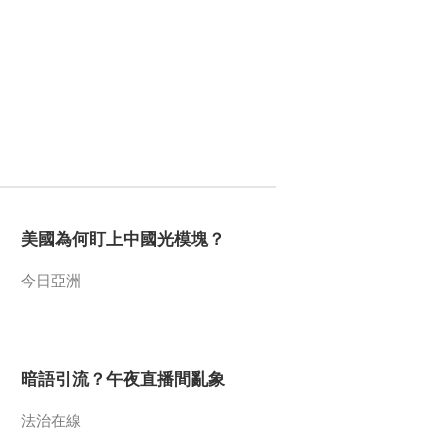
童医院变成...
2017-03-26 00:14:21
《开讲啦》 20170318 大
医生开讲健康中国 王拥
军——为什么要做卓越的
医生？
2017-03-19 02:24:03
《开讲啦》 20170311 大
医生开讲健康中国 詹启
敏
美國為何盯上中國光模塊？
2017-03-12 00:51:57
今日亞洲
《开讲啦》 20170308 北
京大学经济学院院长孙祁
祥：女子自立 方能更强
2017-03-09 02:45:55
暗語引流？午夜直播間亂象
《开讲啦》 20170304 中
国载人航天工程总设计师
法治在線
周建平：我们为什么要探