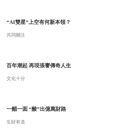
索太空
2017-03-05 01:45:55
《开讲啦》 20170225 长
“AI雙星”上空有何新本領？
二F火箭总设计师张智：
一个新总师的心路历程
共同關注
2017-02-26 01:19:52
《开讲啦》 20170218 天
宫二号总设计师朱枞鹏：
造一座梦想的“天宫”
百年潮起 再現張謇傳奇人生
2017-02-19 01:13:50
文化十分
《开讲啦》 20170203 传
承·创新：陈爱莲
一醋一面 “酸”出億萬財路
2017-02-04 01:37:43
生財有道
《开讲啦》 20170202 传
承·创新：吕思清