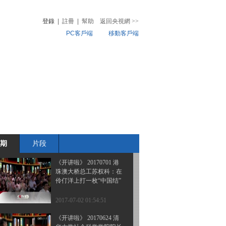
箭军“东风第一旅”旅长王
锡民：导弹阵地有我们坚
登錄
|
註冊
|
幫助
返回央視網
>>
守的梦想
PC客戶端
移動客戶端
2017-08-19 01:23:03
《开讲啦》 20170715 飞
音
熱榜
机设计专家顾诵芬：我的
微視頻
飞机设计生涯
兒
音樂
體育賽事
農業農村
2017-07-16 00:45:03
《开讲啦》 20170708 新
中国第一代飞机设计师程
不时：大国之翼 翱翔天
际
期
片段
2017-07-09 00:24:57
《开讲啦》 20170701 港
珠澳大桥总工苏权科：在
伶仃洋上打一枚“中国结”
2017-07-02 01:54:51
《开讲啦》 20170624 清