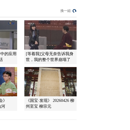
决赛
01:29:31
換一組
《中国诗词大会》
20170205 第二季
01:30:00
節目看點
[中国诗词大会（第二
季）]董卿版宣传片
目中的应用
[等着我]父母无奈告诉我身
活
世，我的整个世界崩塌了
00:00:30
[中国诗词大会（第二
季）]第一期预告片-四
位挑战者蓄势待发 向
00:00:29
擂主席位发起冲击
[中国诗词大会]个人追
逐赛 挑战者：冯子一
大会》
《国宝·发现》 20260426 柳
00:11:36
山河
州至宝 柳宗元
[中国诗词大会]个人追
逐赛 挑战者：扎西才
让
00:15:49