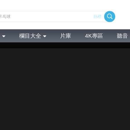
熱榜
全
欄目大全
片庫
4K專區
聽音