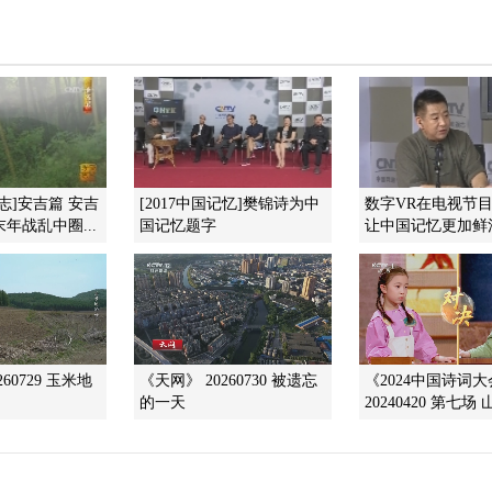
志]安吉篇 安吉
[2017中国记忆]樊锦诗为中
数字VR在电视节
年战乱中圈...
国记忆题字
让中国记忆更加鲜
60729 玉米地
《天网》 20260730 被遗忘
《2024中国诗词
的一天
20240420 第七场 