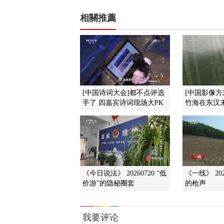
相關推薦
[中国诗词大会]都不点评选
[中国影像方
手了 四嘉宾诗词现场大PK
竹海在东汉末
《今日说法》 20260720 “低
《一线》 202
价游”的隐秘圈套
的枪声