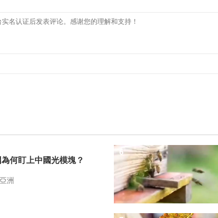
6
國為何盯上中國光模塊？
亞洲