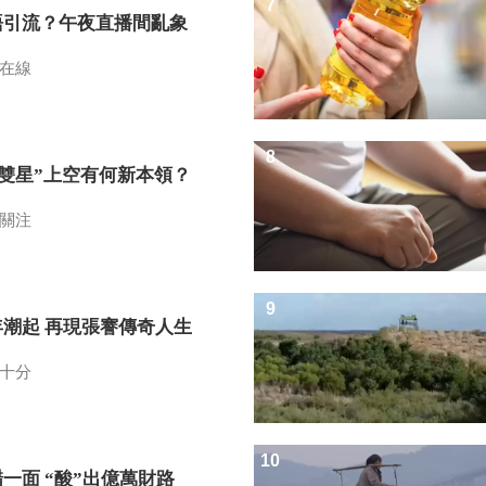
7
語引流？午夜直播間亂象
在線
8
I雙星”上空有何新本領？
關注
9
年潮起 再現張謇傳奇人生
十分
10
一面 “酸”出億萬財路