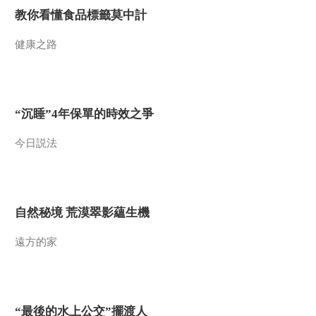
00:15:53
教你看懂食品標籤莫中計
[中国诗词大会]个人追
逐赛 挑战者：孙东辉
健康之路
00:19:51
[中国诗词大会]攻擂资
格争夺赛 时秀元VS陈
更
00:06:40
“沉睡”4年保單的時效之爭
[中国诗词大会]擂主争
今日説法
霸赛 陈更VS彭敏
00:08:35
[中国诗词大会]嘉宾康
震和蒙曼老师点评王
自然秘境 荒漠翠影蘊生機
维的《相思》：“红豆
00:01:12
生南国，春来发几枝”
[中国诗词大会]蒙曼老
遠方的家
师点评“天若有情天亦
老，人间正道是沧桑”
00:01:12
[中国诗词大会]康震老
师点评“马作的卢飞
“最後的水上公交”擺渡人