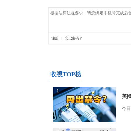
收視TOP榜
1
美
今日