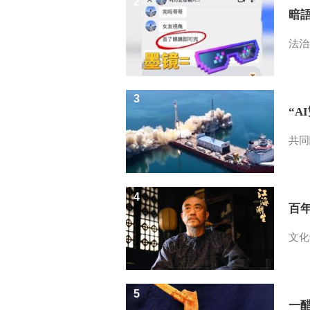
2
暗
法治
3
“A
共同
4
百
文化
5
一醋