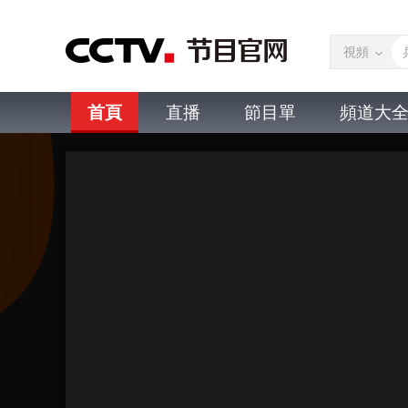
視頻
首頁
直播
節目單
頻道大