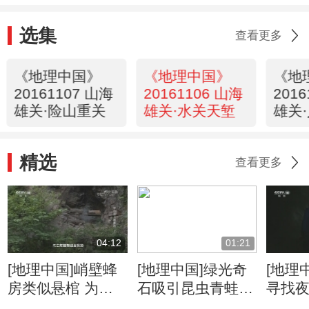
选集
查看更多
《地理中国》
《地理中国》
《地
20161107 山海
20161106 山海
201
雄关·险山重关
雄关·水关天堑
雄关
精选
查看更多
04:12
01:21
[地理中国]峭壁蜂
[地理中国]绿光奇
[地理
房类似悬棺 为何
石吸引昆虫青蛙赴
寻找
汉中养蜂人这样
死亡之约
异绿