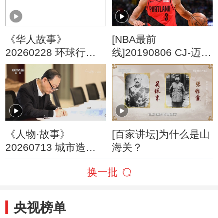
《华人故事》
[NBA最前
20260228 环球行者
线]20190806 CJ-迈克
潘德明
勒姆
《人物·故事》
[百家讲坛]为什么是山
20260713 城市造梦
海关？
师·薛峰
换一批
央视榜单