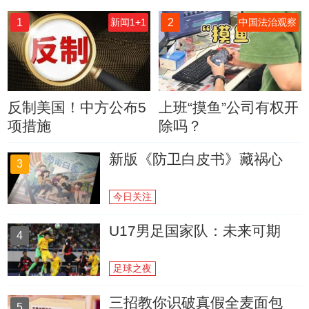
1
2
新闻1+1
中国法治观察
反制美国！中方公布5
上班“摸鱼”公司有权开
项措施
除吗？
新版《防卫白皮书》藏祸心
3
今日关注
U17男足国家队：未来可期
4
足球之夜
三招教你识破真假全麦面包
5