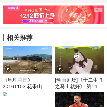
做？
相关推荐
《地理中国》
[动画剧场]《十二生肖
20161103 花果山传
之马上就好》 第14集
奇（下）
培训大作战