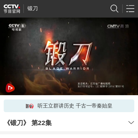
锻刀
听王立群讲历史 千古一帝秦始皇
《锻刀》 第22集