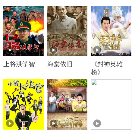
上将洪学智
海棠依旧
《封神英雄
榜》