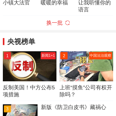
小镇大法官
暖暖的幸福
让我听懂你的
语言
换一批
央视榜单
1
2
新闻1+1
中国法治观察
反制美国！中方公布5
上班“摸鱼”公司有权开
项措施
除吗？
新版《防卫白皮书》藏祸心
3