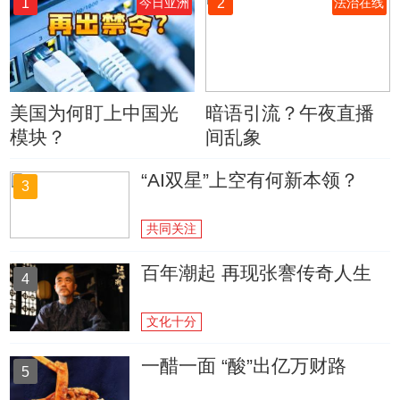
1
2
今日亚洲
法治在线
美国为何盯上中国光
暗语引流？午夜直播
模块？
间乱象
“AI双星”上空有何新本领？
3
共同关注
百年潮起 再现张謇传奇人生
4
文化十分
一醋一面 “酸”出亿万财路
5