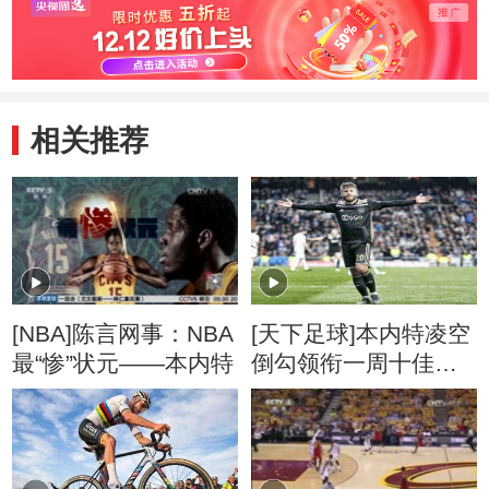
相关推荐
[NBA]陈言网事：NBA
[天下足球]本内特凌空
最“惨”状元——本内特
倒勾领衔一周十佳进
球