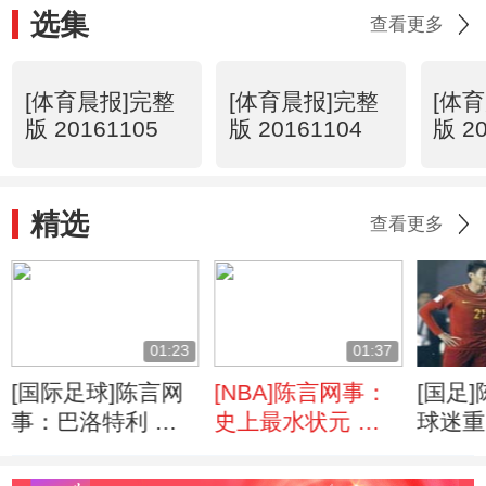
选集
查看更多
[体育晨报]完整
[体育晨报]完整
[体
版 20161105
版 20161104
版 2
精选
查看更多
01:23
01:37
[国际足球]陈言网
[NBA]陈言网事：
[国足
事：巴洛特利 法
史上最水状元 从
球迷重
甲破茧重生
零开始
待下周