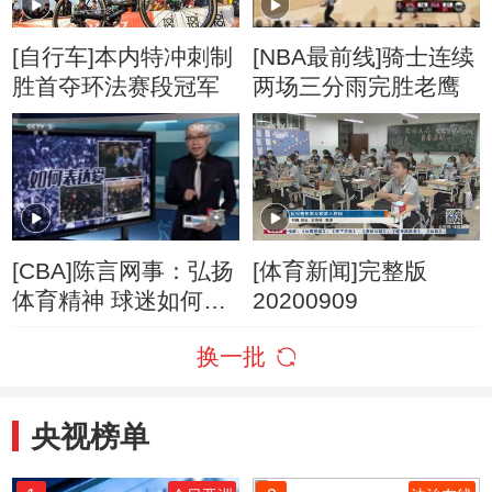
[自行车]本内特冲刺制
[NBA最前线]骑士连续
胜首夺环法赛段冠军
两场三分雨完胜老鹰
[CBA]陈言网事：弘扬
[体育新闻]完整版
体育精神 球迷如何表
20200909
达爱
换一批
央视榜单