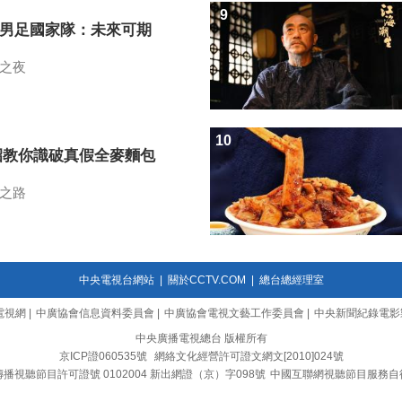
9
7男足國家隊：未來可期
之夜
10
招教你識破真假全麥麵包
之路
中央電視台網站
|
關於CCTV.COM
|
總台總經理室
電視網
|
中廣協會信息資料委員會
|
中廣協會電視文藝工作委員會
|
中央新聞紀錄電影
中央廣播電視總台 版權所有
京ICP證060535號
網絡文化經營許可證文網文[2010]024號
播視聽節目許可證號 0102004 新出網證（京）字098號
中國互聯網視聽節目服務自