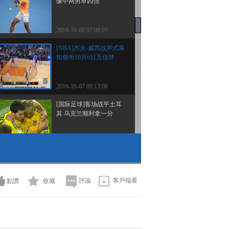
缘中网男单四强
2016-10-08 07:00:05
[NBA]杰夫-威西战斧式暴
扣领衔10月6日五佳球
2016-10-07 09:13:08
[国际足球]客场战平土耳
其 乌克兰顺利拿一分
2016-10-07 09:07:08
[国际足球]曼朱基齐帽子
戏法 克罗地亚六球大胜
評論
客戶端看
點讚
收藏
2016-10-07 09:05:07
[国际足球]补时完成神奇
逆转 冰岛主场击败芬兰