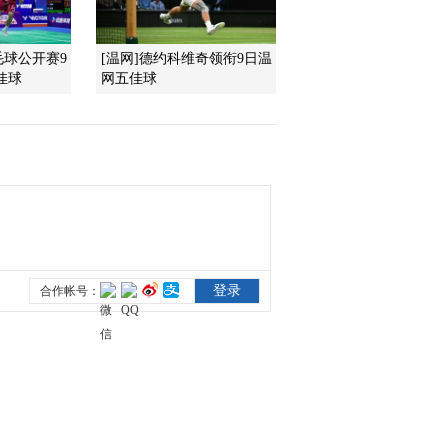
2016-10-07 08:47:07
毛球公开赛9
[温网]德约科维奇领衔9日温
佳球
网五佳球
[综合]《里约记忆》回顾
残奥健儿励志与精彩
2016-10-07 08:44:07
[中网]球迷爆满一票难求
WTA主席满意中网
2016-10-07 08:38:08
[中网]纳达尔小遇挑战 赢
下抢七无碍晋级
2016-10-07 08:34:11
[中网]科贝尔受困失误泥
沼 拉德万斯卡顺利晋级