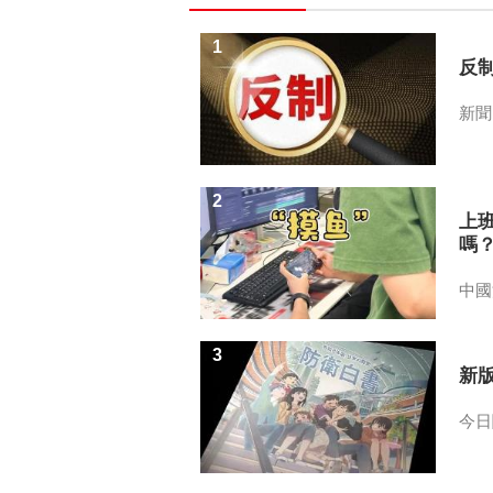
1
反
新聞
2
上
嗎
中國
3
新
今日