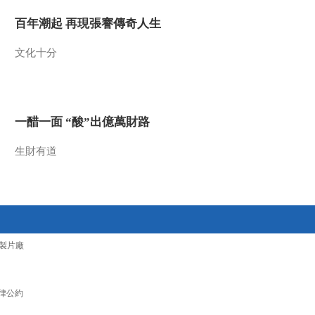
2016-10-07 08:13:07
百年潮起 再現張謇傳奇人生
[国际足球]陈言网事：巴
文化十分
洛特利 法甲破茧重生
2016-10-07 07:30:08
一醋一面 “酸”出億萬財路
[NBA]陈言网事：史上最
水状元 从零开始
生財有道
2016-10-07 07:27:07
[国足]陈言网事：球迷重
塑信心 期待下周再战
製片廠
2016-10-07 07:20:05
[体育晨报]历史今天看：
10月7日
律公約