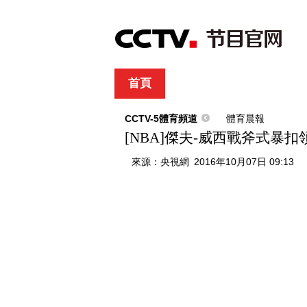
首頁
直播
節目單
綜合
新聞
財經
綜藝
中文國際
體
CCTV-5體育頻道
體育晨報
[NBA]傑夫-威西戰斧式暴扣
來源：
央視網
2016年10月07日 09:13