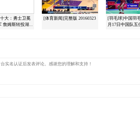
际十大：勇士卫冕
[体育新闻]完整版 20160323
[羽毛球]中国羽
 詹姆斯转投湖...
月17日中国队五