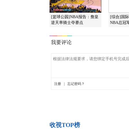
[篮球公园]NBA报告：詹皇
[综合]国
逆天率骑士夺赛点
NBA总冠军
收視TOP榜