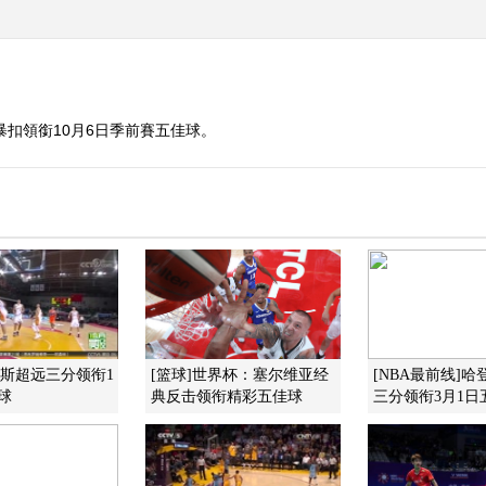
暴扣領銜10月6日季前賽五佳球。
史密斯超远三分领衔1
[篮球]世界杯：塞尔维亚经
[NBA最前线]
球
典反击领衔精彩五佳球
三分领衔3月1日