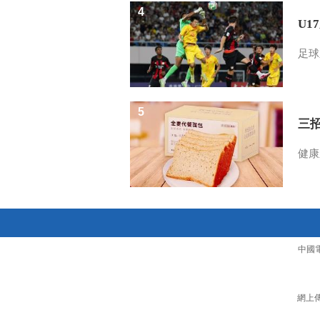
4
U1
足球
5
三
健康
中國
網上傳