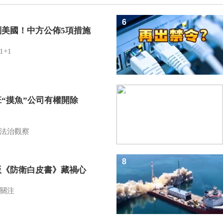
6
制美國！中方公佈5項措施
1+1
7
班“摸魚”公司有權開除
？
法治觀察
8
版《防衛白皮書》藏禍心
關注