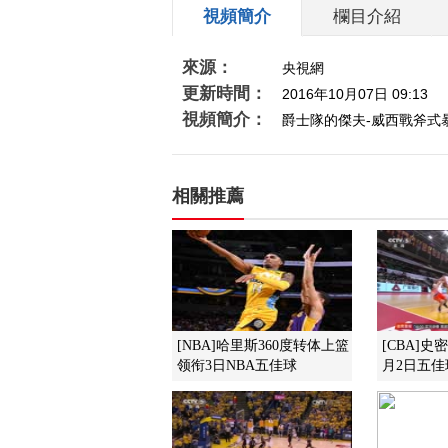
視頻簡介
欄目介紹
來源：
央視網
更新時間：
2016年10月07日 09:13
視頻簡介：
爵士隊的傑夫-威西戰斧式
相關推薦
[NBA]哈里斯360度转体上篮
[CBA]
领衔3日NBA五佳球
月2日五佳