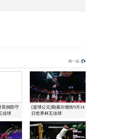
2016-10-07 09:04:08
[国际足球]客场赢球 塞尔
维亚小组排名升至第二
2016-10-07 09:00:09
[国际足球]势头不减 爱尔
換一組
兰主场小胜格鲁吉亚
2016-10-07 08:59:08
[国际足球]两次领先两次
被扳平 威尔士平奥地利
哈登晃倒防守
[篮球公元]勒索尔领衔9月14
五佳球
日世界杯五佳球
2016-10-07 08:57:08
[国际足球]布冯送礼德罗
西救主 意大利平西班牙