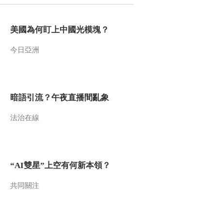
2016-10-07 08:30:08
美國為何盯上中國光模塊？
[国足]张斌：及时调整策
略 国足还有出线希望
今日亞洲
2016-10-07 08:24:08
[国足]媒体：主场输球 国
足让中国球迷黯然伤神
暗語引流？午夜直播間亂象
法治在線
2016-10-07 08:21:07
[国际足球]伊朗客场一球
小胜乌兹别克斯坦
“AI雙星”上空有何新本領？
2016-10-07 08:16:07
共同關注
[国际足球]孙兴慜建功 韩
国主场逆转卡塔尔