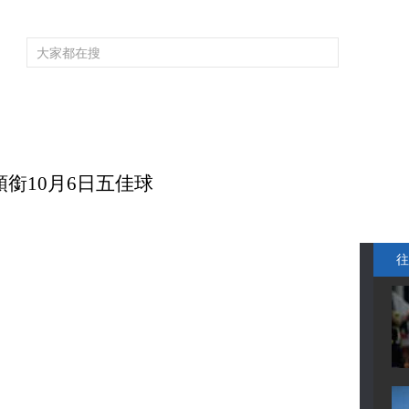
頻道大全
欄目大全
片庫
4K專區
聽
育
電影
國防軍事
電視劇
紀錄
科教
戲曲
社會與法
少
領銜10月6日五佳球
往