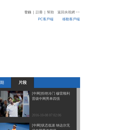
加利亚 法国升至第二位
登錄
|
註冊
|
幫助
返回央視網
>>
PC客戶端
移動客戶端
2016-10-08 07:32:05
[体育晨报]历史今天看：
音
熱榜
10月8日
微視頻
兒
音樂
體育賽事
農業農村
2016-10-08 07:11:06
[CBA]联赛开赛在即 CBA
季前赛丹阳赛区开战
期
片段
2016-10-08 07:08:06
[中网]拒绝冷门 穆雷顺利
晋级中网男单四强
2016-10-08 07:02:06
[中网]状态低迷 纳达尔无