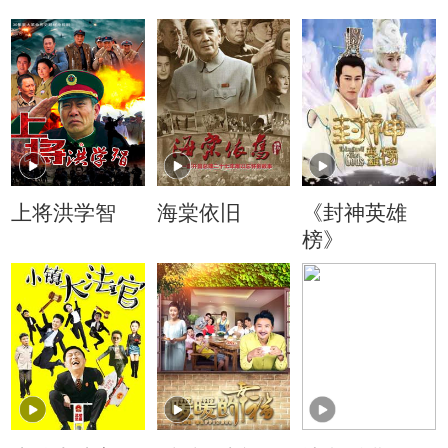
上将洪学智
海棠依旧
《封神英雄
榜》