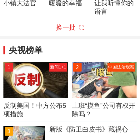
小镇大法官
暖暖的幸福
让我听懂你的
语言
换一批
央视榜单
1
2
新闻1+1
中国法治观察
反制美国！中方公布5
上班“摸鱼”公司有权开
项措施
除吗？
新版《防卫白皮书》藏祸心
3