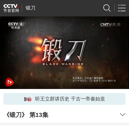
锻刀
听王立群讲历史 千古一帝秦始皇
《锻刀》 第13集