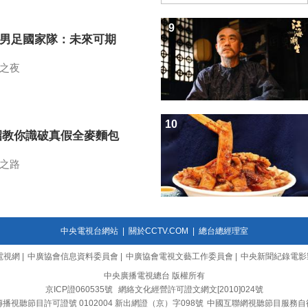
9
7男足國家隊：未來可期
之夜
10
招教你識破真假全麥麵包
之路
中央電視台網站
|
關於CCTV.COM
|
總台總經理室
電視網
|
中廣協會信息資料委員會
|
中廣協會電視文藝工作委員會
|
中央新聞紀錄電影
中央廣播電視總台 版權所有
京ICP證060535號
網絡文化經營許可證文網文[2010]024號
播視聽節目許可證號 0102004 新出網證（京）字098號
中國互聯網視聽節目服務自