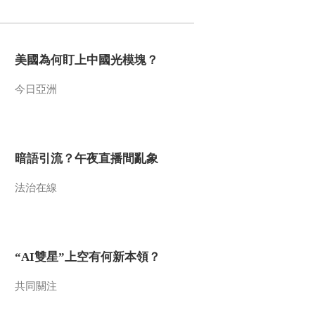
2016-07-17 06:45:05
[乡村大世界]转出好人生
美國為何盯上中國光模塊？
(八) 20160709
今日亞洲
2016-07-09 20:28:14
[乡村大世界]转出好人生
(六) 20160625
暗語引流？午夜直播間亂象
2016-06-25 20:23:15
法治在線
《乡村大世界》
20160620 精彩一夏
“AI雙星”上空有何新本領？
2016-06-21 01:22:07
[乡村大世界]转出好人生
共同關注
(五) 20160618