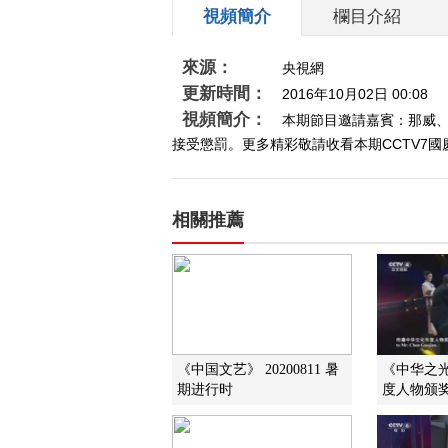
視頻簡介
欄目介紹
來源：
央視網
更新時間：
2016年10月02日 00:08
視頻簡介：
本期節目邀請嘉賓：那威
接受懲罰。更多精彩敬請收看本期CCTV7國慶特
相關推薦
《中国文艺》 20200811 暑
《中华之
期进行时
度人物颁奖典