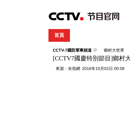
首頁
直播
節目單
綜合
新聞
財經
綜藝
中文國際
體
CCTV-7國防軍事頻道
鄉村大世界
[CCTV7國慶特別節目]鄉村大集
來源：
央視網
2016年10月02日 00:08