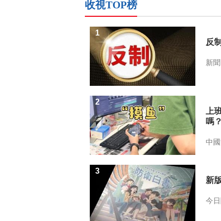
收視TOP榜
1
反
新聞
2
上
嗎
中國
3
新
今日