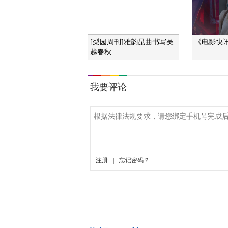
[梨园周刊]雅韵昆曲书写吴
《电影快讯》
越春秋