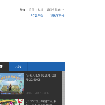
州 20161029
登錄
|
註冊
|
幫助
返回央視網
>>
PC客戶端
移動客戶端
2016-10-29 21:03:15
[乡村大世界]江西·宜春：
音
熱榜
月亮之都 宜春宜人
微視頻
20161022
兒
音樂
體育賽事
農業農村
2016-10-22 20:22:15
[乡村大世界]走进新疆生
产建设兵团第二师铁门关
市 20161015
期
片段
2016-10-15 21:16:16
[乡村大世界]走进河北固
安 20161008
2016-10-08 23:30:17
[CCTV7国庆特别节目]乡