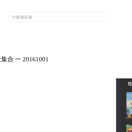
頻道大全
欄目大全
片庫
4K專區
聽
育
電影
國防軍事
電視劇
紀錄
科教
戲曲
社會與法
少
合 一 20161001
往