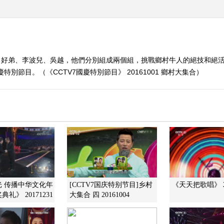
、好弟、李波兒、吳越，他們分別組成兩個組，挑戰鄉村牛人的絕技和絕
別節目。（《CCTV7國慶特別節目》 20161001 鄉村大集合）
光 传播中华文化年
[CCTV7国庆特别节目]乡村
《天天把歌唱》 20
礼》 20171231
大集合 四 20161004