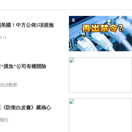
6
制美國！中方公佈5項措施
1+1
7
班“摸魚”公司有權開除
？
法治觀察
8
版《防衛白皮書》藏禍心
關注