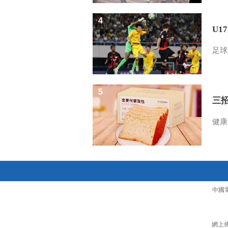
4
U1
足球
5
三
健康
中國
網上傳