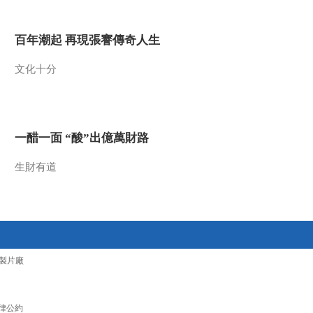
2016-06-18 20:29:15
百年潮起 再現張謇傳奇人生
[乡村大世界]转出好人生
(四) 20160611
文化十分
2016-06-11 20:43:16
[乡村大世界]转出好人生
(三) 20160604
一醋一面 “酸”出億萬財路
生財有道
2016-06-04 20:38:15
[乡村大世界]转出好人生
(二) 20160528
2016-05-28 20:26:17
製片廠
[乡村大世界]转出好人生
(一) 20160521
律公約