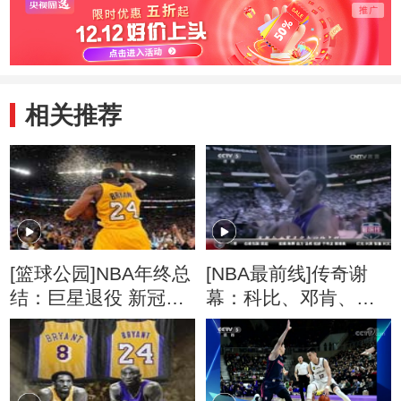
相关推荐
[篮球公园]NBA年终总
[NBA最前线]传奇谢
结：巨星退役 新冠军
幕：科比、邓肯、加
诞生
内特