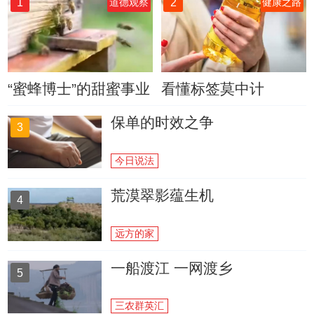
1
2
道德观察
健康之路
“蜜蜂博士”的甜蜜事业
看懂标签莫中计
保单的时效之争
3
今日说法
荒漠翠影蕴生机
4
远方的家
一船渡江 一网渡乡
5
三农群英汇