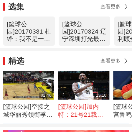
选集
查看更多
[篮球公
[篮球公
[篮
园]20170331 杜
园]20170324 辽
园]2
锋：我不是一个
宁深圳打光最后
利顾
理想主义者
一颗子弹
蜕变
精选
查看更多
02:46
13:18
[篮球公园]空接之
[篮球公园]加内
[篮球
城华丽秀领衔季前
特：21号21载传
宫鲁鸣
赛好球
奇谢幕
在里约