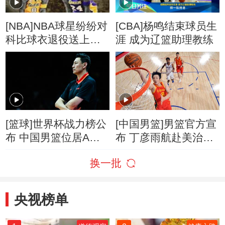
[NBA]NBA球星纷纷对
[CBA]杨鸣结束球员生
科比球衣退役送上祝
涯 成为辽篮助理教练
福
[篮球]世界杯战力榜公
[中国男篮]男篮官方宣
布 中国男篮位居A组
布 丁彦雨航赴美治疗
第一
腿伤
换一批
央视榜单