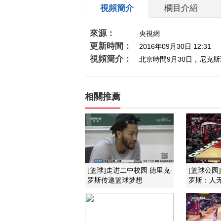
視頻簡介
欄目介紹
來源：
央視網
更新時間：
2016年09月30日 12:31
視頻簡介：
北京時間9月30日，尼克
相關推薦
[篮球]走进二中校园 德里克-
[篮球公园]
罗斯传递篮球梦想
罗斯：人