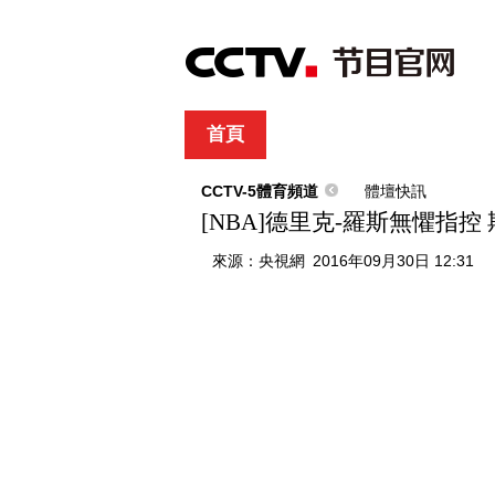
首頁
直播
節目單
綜合
新聞
財經
綜藝
中文國際
體
CCTV-5體育頻道
體壇快訊
[NBA]德里克-羅斯無懼指
來源：
央視網
2016年09月30日 12:31