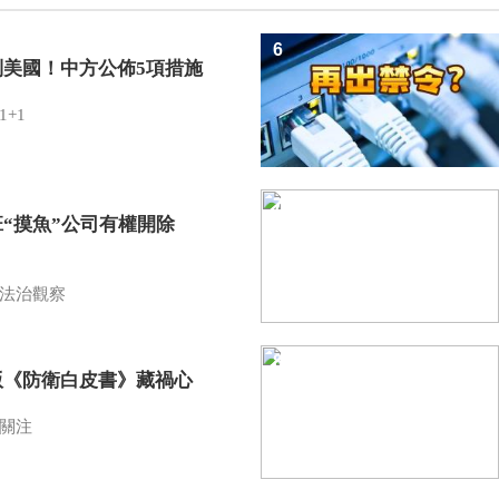
6
制美國！中方公佈5項措施
1+1
7
班“摸魚”公司有權開除
？
法治觀察
8
版《防衛白皮書》藏禍心
關注