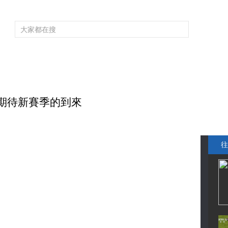
頻道大全
欄目大全
片庫
4K專區
聽
育
電影
國防軍事
電視劇
紀錄
科教
戲曲
社會與法
少
控 期待新賽季的到來
往