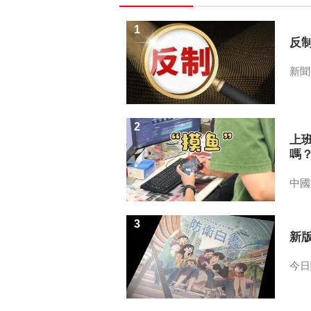
1
反
新聞
2
上
嗎
中國
3
新
今日