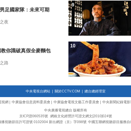
9
7男足國家隊：未來可期
之夜
10
招教你識破真假全麥麵包
之路
中央電視台網站
|
關於CCTV.COM
|
總台總經理室
電視網
|
中廣協會信息資料委員會
|
中廣協會電視文藝工作委員會
|
中央新聞紀錄電影
中央廣播電視總台 版權所有
京ICP證060535號
網絡文化經營許可證文網文[2010]024號
播視聽節目許可證號 0102004 新出網證（京）字098號
中國互聯網視聽節目服務自