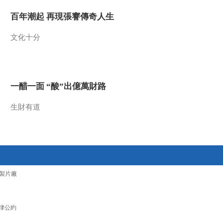
2016-09-25 12:34:10
百年潮起 再現張謇傳奇人生
[英超]博格巴处子球 曼联
文化十分
主场大胜莱斯特城
2016-09-25 12:32:10
一醋一面 “酸”出億萬財路
[英超]完胜蓝军切尔西 阿
森纳收获联赛四连胜
生財有道
2016-09-25 12:30:10
[田径]2016年酒泉国际戈
壁超级马拉松赛开跑
製片廠
2016-09-25 12:25:10
[国际足球]好莱坞影星施
瓦辛格与巴萨众将会面
律公約