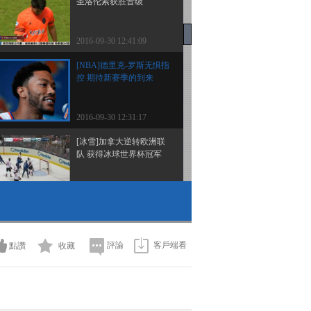
圣洛伦索获胜晋级
2016-09-30 12:41:09
[NBA]德里克-罗斯无惧指
控 期待新赛季的到来
2016-09-30 12:31:17
[冰雪]加拿大逆转欧洲联
队 获得冰球世界杯冠军
2016-09-30 12:28:09
[排球]迎来土耳其联赛首
秀 朱婷19分率队取胜
評論
客戶端看
點讚
收藏
2016-09-30 12:24:10
[篮球]高中篮球邀请赛 清
华附中不敌台湾泰山高中