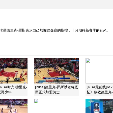
斯球星德里克-羅斯表示自己無懼強姦案的指控，十分期待新賽季的到來。
NBA时光 德里克-
[NBA]德里克-罗斯以老将底
[NBA最前线]M
无再少年
薪正式加盟骑士
忆》致敬德里克