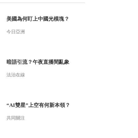
2016-09-27 12:30:09
美國為何盯上中國光模塊？
[NBA]洛杉矶湖人队媒体
日 易建联成活动焦点
今日亞洲
2016-09-27 12:23:09
[德甲]“小豌豆”帽子戏法
勒沃库森绝杀美因茨
暗語引流？午夜直播間亂象
法治在線
2016-09-25 12:50:12
[德甲]惊险绝杀 法兰克福
主场艰难战平柏林赫塔
“AI雙星”上空有何新本領？
2016-09-25 12:48:10
共同關注
[英超]阿圭罗复出独中两
元 曼城轻取斯旺西城