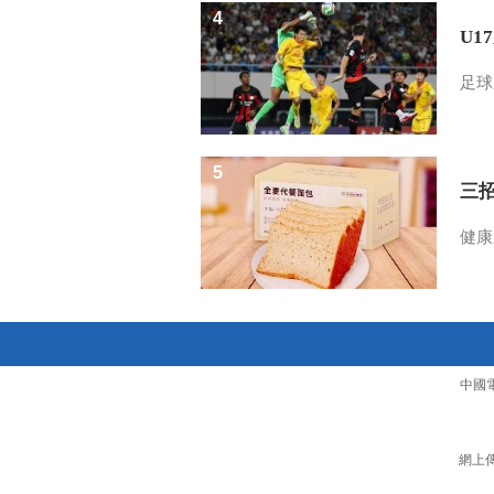
4
U1
足球
5
三
健康
中國
網上傳