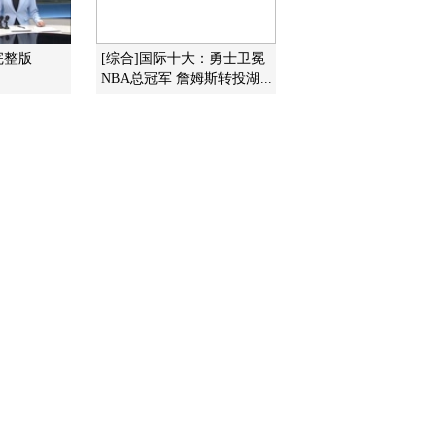
2016-09-28 12:12:09
完整版
[综合]国际十大：勇士卫冕
NBA总冠军 詹姆斯转投湖...
[短道速滑]中国短道速滑
队主力备战新赛季
2016-09-27 12:39:10
[综合]中国北京国际冬季
体育产业大会顺利开幕
2016-09-27 12:38:10
[综合]北京冬奥会及残奥
会会徽17年下半年公布
2016-09-27 12:34:10
[国足]22人集结武汉备战
世预赛 李学鹏因伤缺席