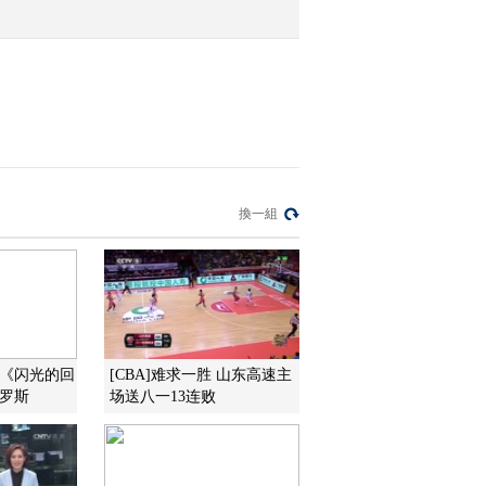
2016-09-29 13:31:17
[国际足球]英格兰主教练
阿勒代斯因丑闻下课
2016-09-28 12:32:09
[棋牌]象甲联赛京冀联队
換一組
主场战胜厦门海翼
2016-09-28 12:17:09
[拳击]邹市明11月将再次
争夺世界拳王金腰带
V《闪光的回
[CBA]难求一胜 山东高速主
-罗斯
场送八一13连败
2016-09-28 12:14:09
[国际足球]福萨蒂正式出
任卡塔尔队新主帅