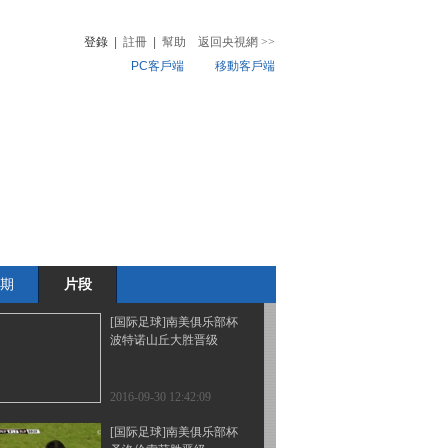
网公开赛 需回家疗伤
登錄
|
註冊
|
幫助
返回央視網
>>
PC客戶端
移動客戶端
2016-10-01 12:27:09
[高尔夫]2016年莱德杯在
音
熱榜
美国明尼苏达州开幕
微視頻
兒
音樂
體育賽事
農業農村
2016-09-30 12:49:09
[国际足球]国际足联主席
因凡蒂诺出席非足联会议
期
片段
2016-09-30 12:47:10
[国际足球]南美俱乐部杯
波特诺山丘大胜晋级
2016-09-30 12:42:09
[国际足球]南美俱乐部杯