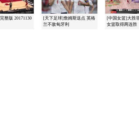
整版 20171130
[天下足球]詹姆斯送点 英格
[中国女篮]大胜
兰不敌匈牙利
女篮取得两连胜