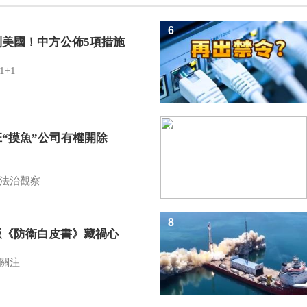
6
制美國！中方公佈5項措施
1+1
7
班“摸魚”公司有權開除
？
法治觀察
8
版《防衛白皮書》藏禍心
關注