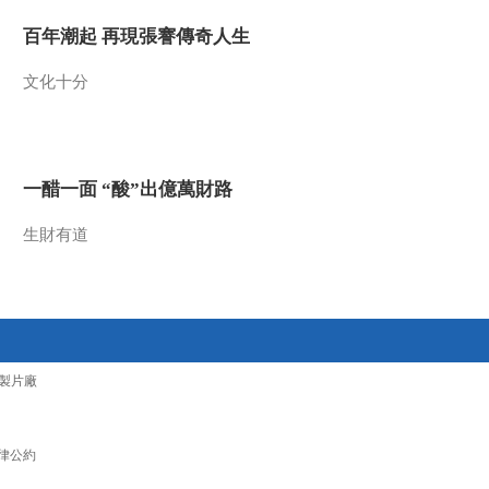
2016-09-02 19:09:15
百年潮起 再現張謇傳奇人生
[篮球公园]CBA北区体测
文化十分
举行 李晓旭意外重伤
2016-09-02 19:03:15
一醋一面 “酸”出億萬財路
[篮球公园]2016年NBL全
明星赛精彩回顾
生財有道
2016-08-26 19:34:15
[篮球公园]此爱无声——
北京市聋人篮球队
製片廠
2016-08-26 19:33:14
[篮球公园]科比“星之
旅”开启全新旅程
律公約