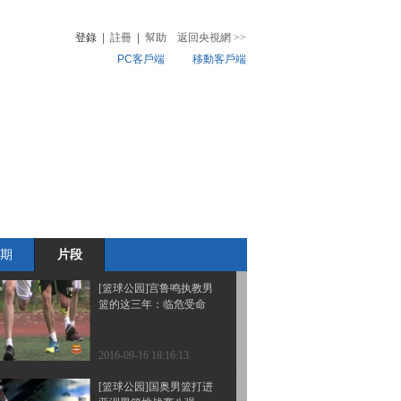
牛”城市传奇冠军出炉
登錄
|
註冊
|
幫助
返回央視網
>>
PC客戶端
移動客戶端
2016-09-16 18:18:14
[篮球公园]深圳男篮获得
音
熱榜
全国青年联赛冠军
微視頻
兒
音樂
體育賽事
農業農村
2016-09-16 18:18:13
[篮球公园]2016厦门思明
区篮球公开赛开幕
期
片段
2016-09-16 18:18:13
[篮球公园]宫鲁鸣执教男
篮的这三年：临危受命
2016-09-16 18:16:13
[篮球公园]国奥男篮打进