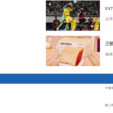
4
U1
足球
5
三
健康
中國
網上傳