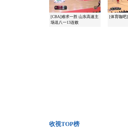
[CBA]难求一胜 山东高速主
[体育咖吧]完
场送八一13连败
收視TOP榜