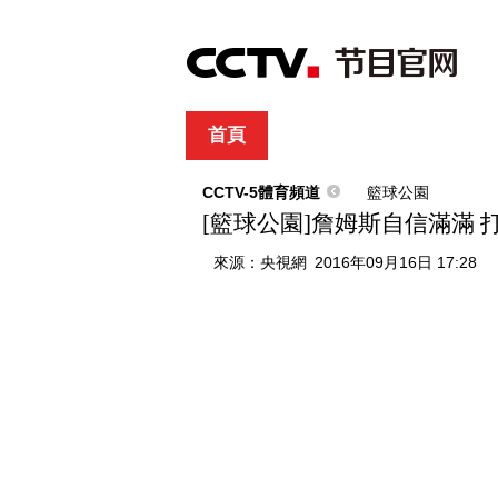
首頁
直播
節目單
綜合
新聞
財經
綜藝
中文國際
體
CCTV-5體育頻道
籃球公園
[籃球公園]詹姆斯自信滿滿 
來源：
央視網
2016年09月16日 17:28