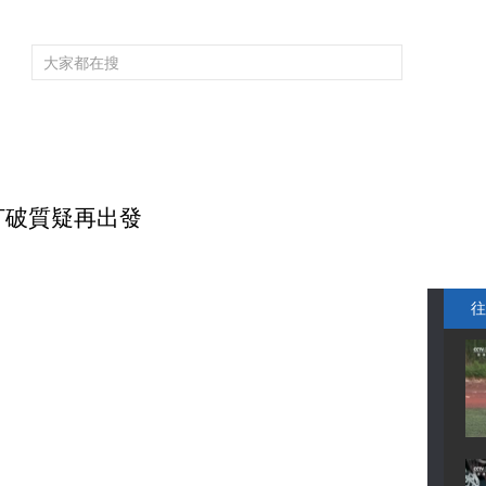
頻道大全
欄目大全
片庫
4K專區
聽
育
電影
國防軍事
電視劇
紀錄
科教
戲曲
社會與法
少
打破質疑再出發
往