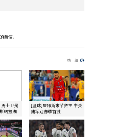
2016-09-09 19:16:14
[篮球公园]2015-16赛季
NBA总决赛十佳球
滿的自信。
2016-09-09 19:15:15
[篮球公园]星观察：CBA
換一組
南区体测 有遗憾有顺利
2016-09-09 19:05:14
[篮球公园]星人物：亚洲
第一人 姚明入选名人堂
：勇士卫冕
[篮球]詹姆斯末节救主 中央
斯转投湖...
陆军迎赛季首胜
2016-09-09 18:49:14
[篮球公园]篮球资讯：哈
林巫师篮球队空降北京