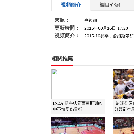
視頻簡介
欄目介紹
來源：
央視網
更新時間：
2016年09月16日 17:28
視頻簡介：
2015-16賽季，詹姆
相關推薦
[NBA]新科状元西蒙斯训练
[篮球公园
中不慎受伤骨折
分领衔本