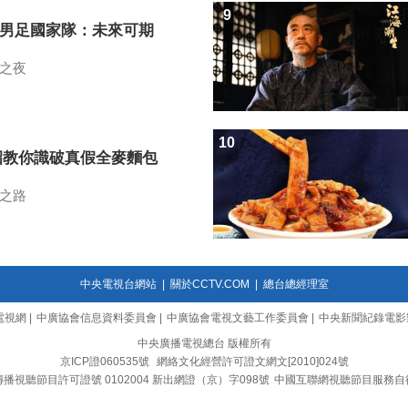
9
7男足國家隊：未來可期
之夜
10
招教你識破真假全麥麵包
之路
中央電視台網站
|
關於CCTV.COM
|
總台總經理室
電視網
|
中廣協會信息資料委員會
|
中廣協會電視文藝工作委員會
|
中央新聞紀錄電影
中央廣播電視總台 版權所有
京ICP證060535號
網絡文化經營許可證文網文[2010]024號
播視聽節目許可證號 0102004 新出網證（京）字098號
中國互聯網視聽節目服務自