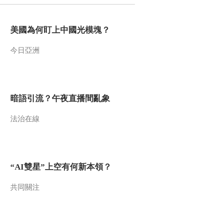
2016-09-02 19:35:14
美國為何盯上中國光模塊？
[篮球公园]杜威二少——
《See you again》
今日亞洲
2016-09-02 19:29:15
[篮球公园]威少专访：俄
城最适合我 目标还是夺
暗語引流？午夜直播間亂象
冠
法治在線
2016-09-02 19:23:15
[篮球公园]易建联专访
——重返NBA 开启新征
程
“AI雙星”上空有何新本領？
2016-09-02 19:12:14
共同關注
[篮球公园]星观察：体测
又一年 通过率有所提高