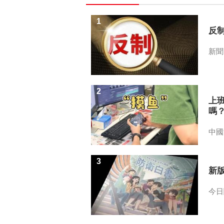
1
反
新聞
2
上
嗎
中國
3
新
今日