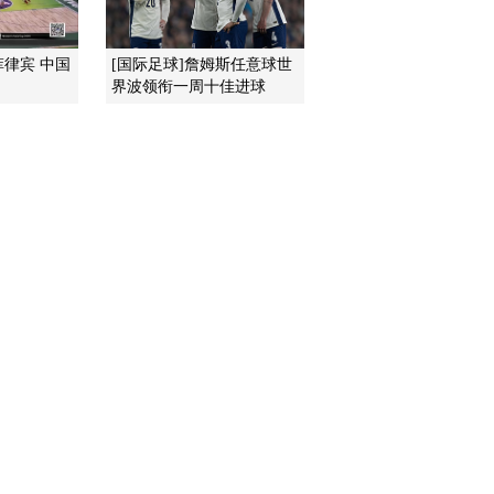
2016-09-02 19:46:14
菲律宾 中国
[国际足球]詹姆斯任意球世
界波领衔一周十佳进球
[篮球公园]篮球资讯：帕
克现身北京国际篮球节
2016-09-02 19:38:14
[篮球公园]篮球资讯：姚
基金慈善赛在福州举行
2016-09-02 19:37:14
[篮球公园]篮球资讯：第
25届亚冠杯抽签结束
2016-09-02 19:36:14
[篮球公园]与篮球有关的
日子——小鬼当佳