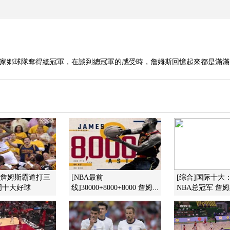
斯帶領家鄉球隊奪得總冠軍，在談到總冠軍的感受時，詹姆斯回憶起來都是滿
]詹姆斯霸道打三
[NBA最前
[综合]国际十大
周十大好球
线]30000+8000+8000 詹姆...
NBA总冠军 詹姆