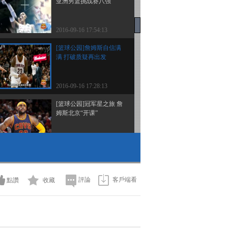
亚洲男篮挑战赛八强
2016-09-16 17:54:13
[篮球公园]詹姆斯自信满
满 打破质疑再出发
2016-09-16 17:28:13
[篮球公园]冠军星之旅 詹
姆斯北京“开课”
2016-09-16 17:21:12
[篮球公园]与篮球有关的
日子——蔡宝桐
評論
客戶端看
點讚
收藏
2016-09-09 19:28:14
[篮球公园]重温上赛季
NBA总决赛 詹姆斯圆梦