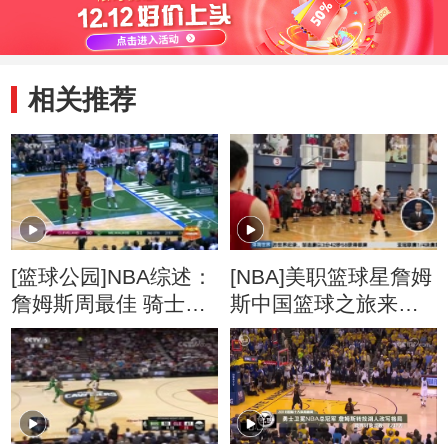
相关推荐
[篮球公园]NBA综述：
[NBA]美职篮球星詹姆
詹姆斯周最佳 骑士连
斯中国篮球之旅来到
败
北京