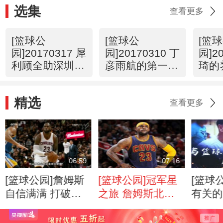
选集
查看更多
[篮球公
[篮球公
[篮
园]20170317 犀
园]20170310 丁
园]2
利顾全助深圳队
彦雨航的第一个
琦的
蜕变
MVP
精选
查看更多
06:59
07:16
[篮球公园]詹姆斯
[篮球公园]冠军星
[篮球
自信满满 打破质
之旅 詹姆斯北
有关的
疑再出发
京“开课”
宝桐