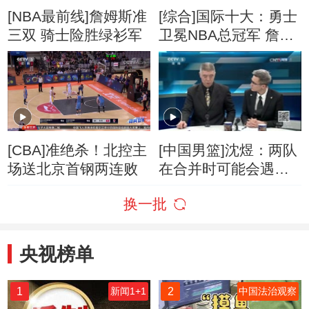
[NBA最前线]詹姆斯准
[综合]国际十大：勇士
三双 骑士险胜绿衫军
卫冕NBA总冠军 詹姆
斯转投湖人改写格局
[CBA]准绝杀！北控主
[中国男篮]沈煜：两队
场送北京首钢两连败
在合并时可能会遇到
考验
换一批
央视榜单
1
2
新闻1+1
中国法治观察