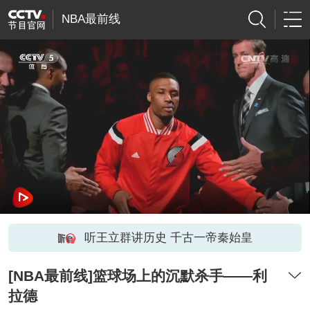
NBA最前线
听王立群讲历史 千古一帝秦始皇
[NBA最前线]篮球场上的沉默杀手——利
拉德