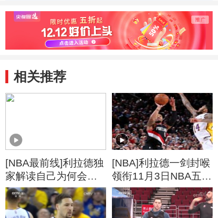
相关推荐
[NBA最前线]利拉德独
[NBA]利拉德一剑封喉
家解读自己为何会进
领衔11月3日NBA五佳
步
球