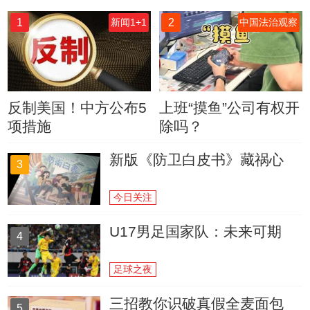
1
2
新闻1+1
中国法治观察
反制美国！中方公布5
上班“摸鱼”公司有权开
项措施
除吗？
新版《防卫白皮书》藏祸心
3
今日关注
U17男足国家队：未来可期
4
足球之夜
三招教你识破真假全麦面包
5