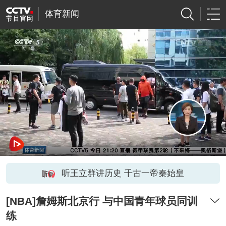
体育新闻
听王立群讲历史 千古一帝秦始皇
[NBA]詹姆斯北京行 与中国青年球员同训
练