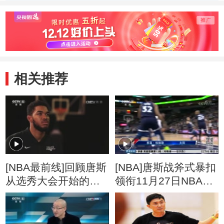
相关推荐
[NBA最前线]回顾唐斯
[NBA]唐斯战斧式暴扣
从选秀大会开始的成
领衔11月27日NBA五
长时刻
佳球