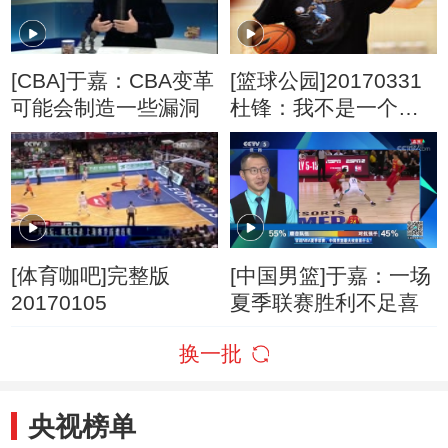
[CBA]于嘉：CBA变革
[篮球公园]20170331
可能会制造一些漏洞
杜锋：我不是一个理
想主义者
[体育咖吧]完整版
[中国男篮]于嘉：一场
20170105
夏季联赛胜利不足喜
换一批
央视榜单