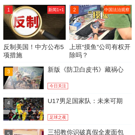
1
2
新闻1+1
中国法治观察
反制美国！中方公布5
上班“摸鱼”公司有权开
项措施
除吗？
新版《防卫白皮书》藏祸心
3
今日关注
U17男足国家队：未来可期
4
足球之夜
三招教你识破真假全麦面包
5