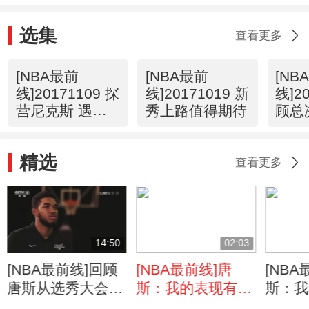
选集
查看更多
[NBA最前
[NBA最前
[NB
线]20171109 探
线]20171019 新
线]2
营尼克斯 遇见
秀上路值得期待
顾总
波神的未来
精彩
精选
查看更多
14:50
02:03
[NBA最前线]回顾
[NBA最前线]唐
[NBA
唐斯从选秀大会开
斯：我的表现有出
斯：我
始的成长时刻
色的队友的帮助
相同的