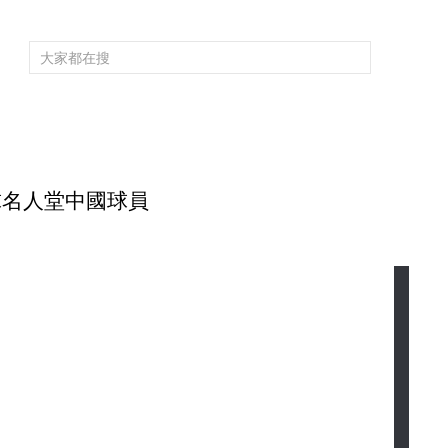
頻道大全
欄目大全
片庫
4K專區
聽
育
電影
國防軍事
電視劇
紀錄
科教
戲曲
社會與法
少
球名人堂中國球員