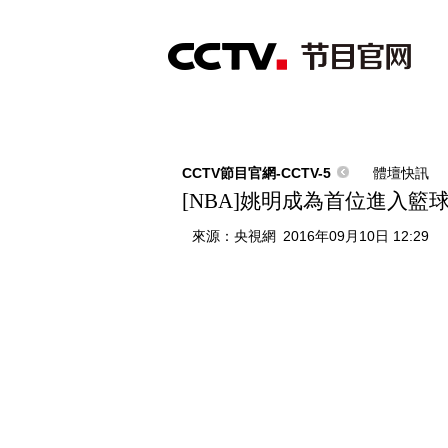
首頁
直播
節目單
綜合
新聞
財經
綜藝
中文國際
體
CCTV節目官網-CCTV-5
體壇快訊
[NBA]姚明成為首位進入籃
來源：
央視網
2016年09月10日 12:29