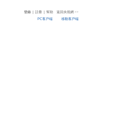
登錄
|
註冊
|
幫助
返回央視網
>>
PC客戶端
移動客戶端
音
熱榜
微視頻
兒
音樂
體育賽事
農業農村